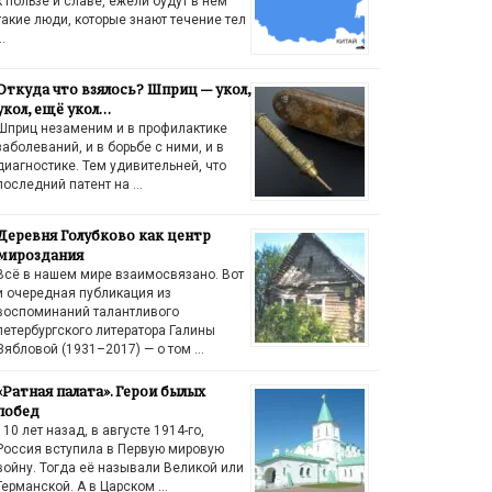
к пользе и славе, ежели будут в нём
такие люди, которые знают течение тел
…
Откуда что взялось? Шприц — укол,
укол, ещё укол…
Шприц незаменим и в профилактике
заболеваний, и в борьбе с ними, и в
диагностике. Тем удивительней, что
последний патент на …
Деревня Голубково как центр
мироздания
Всё в нашем мире взаимосвязано. Вот
и очередная публикация из
воспоминаний талантливого
петербургского литератора Галины
Зябловой (1931–2017) — о том …
«Ратная палата». Герои былых
побед
110 лет назад, в августе 1914-го,
Россия вступила в Первую мировую
войну. Тогда её называли Великой или
Германской. А в Царском …