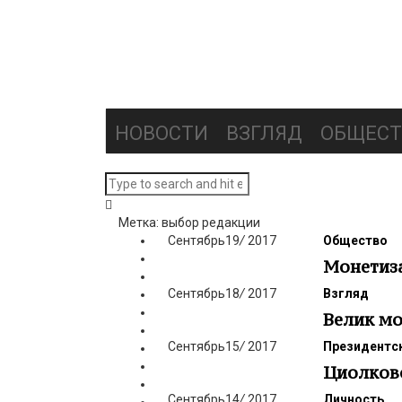
НОВОСТИ
ВЗГЛЯД
ОБЩЕСТ
Метка: выбор редакции
Сентябрь
19
/
2017
Общество
Монетиза
Сентябрь
18
/
2017
Взгляд
Велик мо
Сентябрь
15
/
2017
Президентск
Циолковс
Сентябрь
14
/
2017
Личность