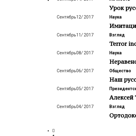
Урок рус
Сентябрь
12
/
2017
Наука
Имитация
Сентябрь
11
/
2017
Взгляд
Terror in
Сентябрь
08
/
2017
Наука
Неравенс
Сентябрь
06
/
2017
Общество
Наш русс
Сентябрь
05
/
2017
Президентск
Алексей 
Сентябрь
04
/
2017
Взгляд
Ортодокс