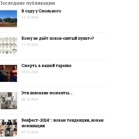
Последние публикации
В саду у Смольного
14.10.2024
Кому не даёт покоя «пятый пункт»?
11.10.2024
Смерть в вашей тарелке
10.10.2024
Эти неловкие моменты…
08.10.2024
Белфест-2024″: новые тенденции, новые
номинации
07.10.2024