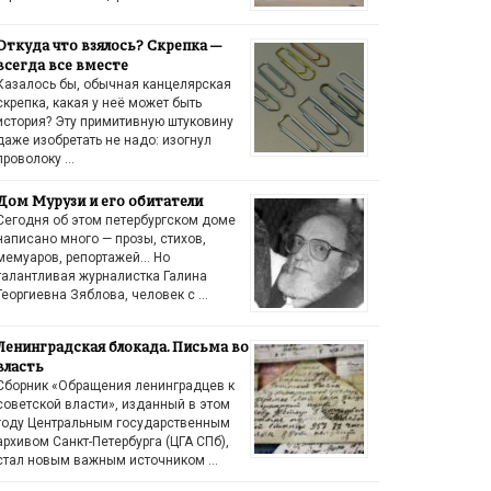
Откуда что взялось? Скрепка —
всегда все вместе
Казалось бы, обычная канцелярская
скрепка, какая у неё может быть
история? Эту примитивную штуковину
даже изобретать не надо: изогнул
проволоку …
Дом Мурузи и его обитатели
Сегодня об этом петербургском доме
написано много — прозы, стихов,
мемуаров, репортажей… Но
талантливая журналистка Галина
Георгиевна Зяблова, человек с …
Ленинградская блокада. Письма во
власть
Сборник «Обращения ленинградцев к
советской власти», изданный в этом
году Центральным государственным
архивом Санкт-Петербурга (ЦГА СПб),
стал новым важным источником …