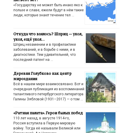
«Государству не может быть инако яко к
пользе и славе, ежели будут в нём такие
люди, которые знают течение тел …
Откуда что взялось? Шприц — укол,
укол, ещё укол…
Шприц незаменим и в профилактике
заболеваний, и в борьбе с ними, и в
диагностике. Тем удивительней, что
последний патент на …
Деревня Голубково как центр
мироздания
Всё в нашем мире взаимосвязано. Вот и
очередная публикация из воспоминаний
талантливого петербургского литератора
Галины Зябловой (1931–2017) — о том …
«Ратная палата». Герои былых побед
110 лет назад, в августе 1914-го,
Россия вступила в Первую мировую
войну. Тогда её называли Великой или