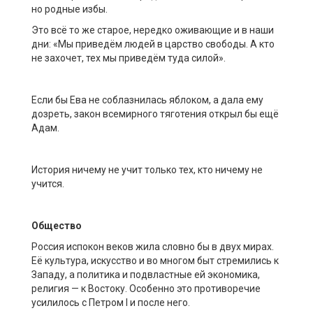
но родные избы.
Это всё то же старое, нередко оживающие и в наши
дни: «Мы приведём людей в царство свободы. А кто
не захочет, тех мы приведём туда силой».
Если бы Ева не соблазнилась яблоком, а дала ему
дозреть, закон всемирного тяготения открыл бы ещё
Адам.
История ничему не учит только тех, кто ничему не
учится.
Общество
Россия испокон веков жила словно бы в двух мирах.
Её культура, искусство и во многом быт стремились к
Западу, а политика и подвластные ей экономика,
религия — к Востоку. Особенно это противоречие
усилилось с Петром I и после него.