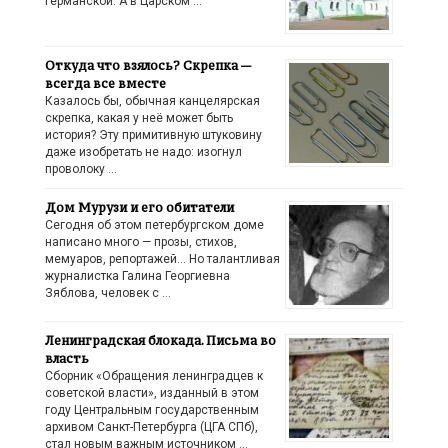
Германской. А в Царском …
Откуда что взялось? Скрепка —
всегда все вместе
Казалось бы, обычная канцелярская
скрепка, какая у неё может быть
история? Эту примитивную штуковину
даже изобретать не надо: изогнул
проволоку …
Дом Мурузи и его обитатели
Сегодня об этом петербургском доме
написано много — прозы, стихов,
мемуаров, репортажей… Но талантливая
журналистка Галина Георгиевна
Зяблова, человек с …
Ленинградская блокада. Письма во
власть
Сборник «Обращения ленинградцев к
советской власти», изданный в этом
году Центральным государственным
архивом Санкт-Петербурга (ЦГА СПб),
стал новым важным источником …