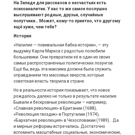
На Западе для рассказов о несчастьях есть
психоаналитик. У нас то же самое послушно
выслушивают родные, друзья, случайные
попутчики… Может, кому-то приятно, что другому
ещё хуже, чем тебе?
История
«Насилие — повивальная бабка истории», — эту
выдумку Карла Маркса с радостью полюбили
большевики. Они превратили её в один из своих
самых распространённых политических лозунгов.
Ещё бы, ведь эта максима должна была служить
оправданием тех массовых зверств, которые
советская власть творила в стране.
Но в реальности история показывает, что новое
рождалось далеко не только в результате насилия.
Бывали и бескровные революции — например,
«Славная революция» в Британии (1688),
«Революция гвоздик» в Португалии (1974),
«Бархатная революция» в Чехословакии (1989)… Да
и мирные реформы встречались. Достаточно
вспомнить масштабные социальные, экономические,