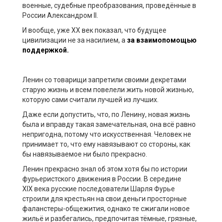
военные, судебные преобразования, проведённые в
России Александром II.
И вообще, уже ХХ век показал, что будущее
цивилизации не за насилием, а
за взаимопомощью
поддержкой.
Ленин со товарищи запретили своими декретами
старую жизнь и всем повелели жить новой жизнью,
которую сами считали лучшей из лучших.
Даже если допустить, что, по Ленину, новая жизнь
была и вправду такая замечательная, она всё равно
непригодна, потому что искусственная. Человек не
принимает то, что ему навязывают со стороны, как
бы навязываемое ни было прекрасно.
Ленин прекрасно знал об этом хотя бы по истории
фурьеристского движения в России. В середине
XIX века русские последователи Шарля Фурье
строили для крестьян на свои деньги просторные
фаланстеры-общежития, однако те сжигали новое
жильё и разбегались, предпочитая тёмные, грязные,