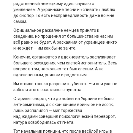
родственный немецкому идиш слушаю с
умилением. А украинские песни и «спивать» люблю
до сих пор. То есть несправедливость даже во мне
самом.
Официальное раскаяние немцев принято к
сведению, но прощения от большинства из нас им
всё равно не будет. А раскаяния от украинцев никто
и не ждёт — им как бы не за что.
Конечно, организатор и вдохновитель заслуживает
большего осуждения, чем слепой исполнитель. Весь
вопрос в том, насколько тот был слепым. А не
вдохновенным, рьяным и радостным.
Им стоило только разрешить убивать — и они уже не
забыли этого счастливого чувства.
Старики говорят, что до войны на Украине не было
антисемитизма, а с окончанием войны он не иссяк,
лишь распалился — миг торжества
над жидами совершил психологический переворот,
натура освободилась от гнёта.
Тот начальник полиции, что после весёлой игры в