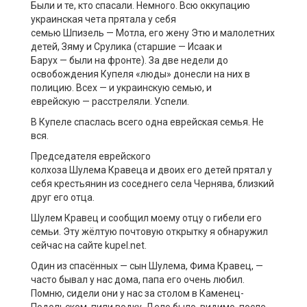
Были и те, кто спасали. Немного. Всю оккупацию
украинская чета прятала у себя
семью Шпизель — Мотла, его жену Этю и малолетних
детей, Зяму и Срулика (старшие — Исаак и
Барух — были на фронте). За две недели до
освобождения Купеля «люды» донесли на них в
полицию. Всех — и украинскую семью, и
еврейскую — расстреляли. Успели.
В Купеле спаслась всего одна еврейская семья. Не
вся.
Председателя еврейского
колхоза Шулема Кравеца и двоих его детей прятал у
себя крестьянин из соседнего села Чернява, близкий
друг его отца.
Шулем Кравец и сообщил моему отцу о гибели его
семьи. Эту жёлтую почтовую открытку я обнаружил
сейчас на сайте kupel.net.
Один из спасённых — сын Шулема, Фима Кравец, —
часто бывал у нас дома, папа его очень любил.
Помню, сидели они у нас за столом в Каменец-