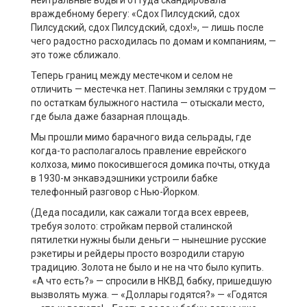
нейтральные воды и оттуда скандировала
враждебному берегу: «Сдох Пилсудский, сдох
Пилсудский, сдох Пилсудский, сдох!», — лишь после
чего радостно расходилась по домам и компаниям, —
это тоже сближало.
Теперь границ между местечком и селом не
отличить — местечка нет. Папины земляки с трудом —
по остаткам булыжного настила — отыскали место,
где была даже базарная площадь.
Мы прошли мимо барачного вида сельрады, где
когда-то располагалось правление еврейского
колхоза, мимо покосившегося домика почты, откуда
в 1930-м энкавэдэшники устроили бабке
телефонный разговор с Нью-Йорком.
(Деда посадили, как сажали тогда всех евреев,
требуя золото: стройкам первой сталинской
пятилетки нужны были деньги — нынешние русские
рэкетиры и рейдеры просто возродили старую
традицию. Золота не было и не на что было купить.
«А что есть?» — спросили в НКВД бабку, пришедшую
вызволять мужа. — «Доллары годятся?» — «Годятся