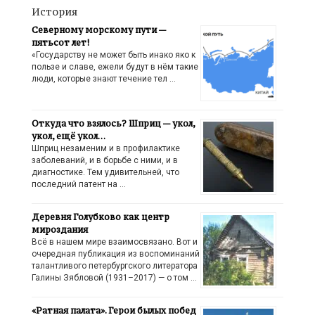
История
Северному морскому пути —
пятьсот лет!
«Государству не может быть инако яко к
пользе и славе, ежели будут в нём такие
люди, которые знают течение тел …
Откуда что взялось? Шприц — укол,
укол, ещё укол…
Шприц незаменим и в профилактике
заболеваний, и в борьбе с ними, и в
диагностике. Тем удивительней, что
последний патент на …
Деревня Голубково как центр
мироздания
Всё в нашем мире взаимосвязано. Вот и
очередная публикация из воспоминаний
талантливого петербургского литератора
Галины Зябловой (1931–2017) — о том …
«Ратная палата». Герои былых побед