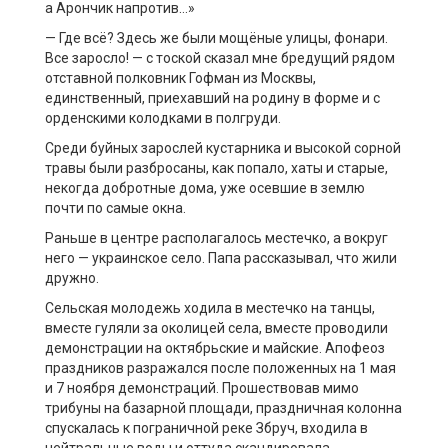
а Арончик напротив…»
— Где всё? Здесь же были мощёные улицы, фонари.
Все заросло! — с тоской сказал мне бредущий рядом
отставной полковник Гофман из Москвы,
единственный, приехавший на родину в форме и с
орденскими колодками в полгруди.
Среди буйных зарослей кустарника и высокой сорной
травы были разбросаны, как попало, хаты и старые,
некогда добротные дома, уже осевшие в землю
почти по самые окна.
Раньше в центре располагалось местечко, а вокруг
него — украинское село. Папа рассказывал, что жили
дружно.
Сельская молодежь ходила в местечко на танцы,
вместе гуляли за околицей села, вместе проводили
демонстрации на октябрьские и майские. Апофеоз
праздников разражался после положенных на 1 мая
и 7 ноября демонстраций. Прошествовав мимо
трибуны на базарной площади, праздничная колонна
спускалась к пограничной реке Збруч, входила в