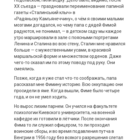
Подольском, пили водку. Дело было, видимо, после
ХХ съезда — праздновали переименование папиной
газеты «Сталинський клыч» в
«Радяньску Камъянеччину», о чём я своими малыми
мозгами догадался, но чему папа с дядей Фимой
радуются, не понимал, — в детском саду мы каждое
утро маршировали в зале с поясными портретами
Ленина и Сталина во всю стену, Сталин мне нравился
больше — с мужественными усами, в красивой
маршальской форме и множеством орденов. Даже
чего-то сказал им по этому поводу под руку. Они
смеялись.
Позже, когда я уже стал что-то соображать, папа
рассказал мне Фимину историю. Всю оккупацию они
просидели в яме. Когда вышли, Фиме было четыре
года, и он не умел ходить.
Но вырос лихим парнем. Он учился на факультете
психологии Киевского университета, на военной
кафедре их готовили в лётчики. После окончания
Фима то ли служил офицером, то ли проходил
воинские сборы, и во время подавления путча в
Венгрии в 1956 году без всякого разрешения слетал