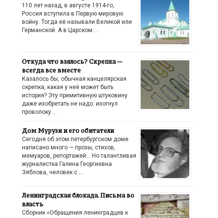
110 лет назад, в августе 1914-го,
Россия вступила в Первую мировую
войну. Тогда её называли Великой или
Германской. А в Царском …
Откуда что взялось? Скрепка —
всегда все вместе
Казалось бы, обычная канцелярская
скрепка, какая у неё может быть
история? Эту примитивную штуковину
даже изобретать не надо: изогнул
проволоку …
Дом Мурузи и его обитатели
Сегодня об этом петербургском доме
написано много — прозы, стихов,
мемуаров, репортажей… Но талантливая
журналистка Галина Георгиевна
Зяблова, человек с …
Ленинградская блокада. Письма во
власть
Сборник «Обращения ленинградцев к