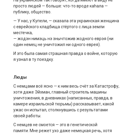
На украинском так говорят, когда имеют в виду не
просто людей — больше: что-то вроде каhала —
публику, общество.
— У нас, у Купели, — сказала эта украинская женщина
с еврейского кладбища стёртого с лица земли
местечка,
— жодэн нимэць нэ знычтожив жодного еврэя (ни
один немец не уничтожил ни одного еврея).
И это была самая страшная правда о войне, которую
я узнал в ту поездку.
Люды
С немцами всё ясно — к ним весь счёт за Катастрофу,
хотя даже Эйхман, главный строитель машины
уничтожения, в дневниках (написанных, правда, в
камере израильской тюрьмы) рассказывает, какой
ужас он испытал, столкнувшись с результатами
своей работы.
С немцев не смоется — это в генетической
памяти. Мне режет ухо даже немецкая речь, хотя