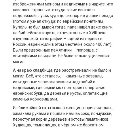
изображениями меноры и надписями на иврите, что
казалось странным: откуда такие изыски в
подольской глуши, куда до сих пор не дошли поезда
(потом я узнал откуда: по еврейским понятиям,
Купель не был дырой тогда, папа нашёл даже книги
на библейском иврите, отпечатанные в XVIII веке
в купельской типографии — одной из первых в
России, евреи жили в этом местечке около 400 лет).
Были предвоенные памятники — попроще, с
эпитафиями на идише. Не было только уцелевших
могил.
А на краю кладбища, где расстреливали, не было и
могил. Всё, что осталось, — каменные развалы,
изъеденные червями осколки надгробий с
надписями, где серый мох повторяет очертания
еврейских букв, да деревья и кусты, оплетающие
каменья корневищами.
Из ближайшей хаты вышла женщина, пригляделась,
замахала руками и пошла к нам, высоко, по-мужски,
переступая корни деревьев и остовы памятников.
Худющая, темнолицая, в чёрном же бархатном