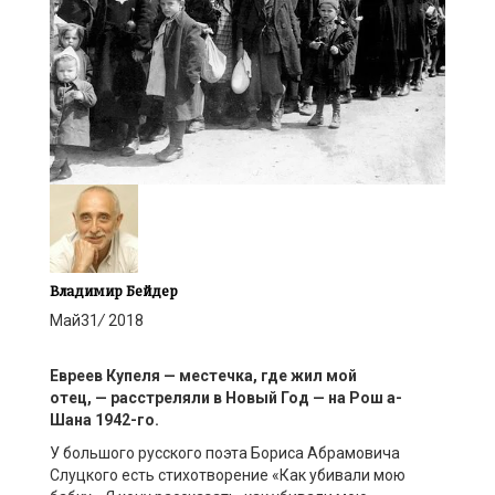
Владимир Бейдер
Май
31
/
2018
Евреев
Купеля
—
местечка
, где жил мой
отец,
—
расстреляли
в Новый Год —
на
Рош
а-
Шана
1942
-го.
У большого русского поэта Бориса Абрамовича
Слуцкого есть стихотворение «Как убивали мою