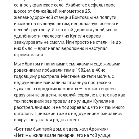
сонное украинское село. Ухабистое асфальтовое
шоссе от ближайшей, километров 25,
железнодорожной станции Войтовцы на полпути
иссякает в пыльную летом, непролазную осенью и
весной грунтовку. Из-за этой дороги дурной, из-за
удалённости «железки» из Купеля евреев
эвакуировать не смогли. Или просто не стали. Не до
них было — враг напал вероломно и наступал
стремительно.
Мы с братом и папиными земляками и ещё живыми
ровесниками побывали там в 1982-м, в 40-ю
годовщину расстрела. Местные жители молча, с
недоумением взирали на странную процессию
чужаков в городских костюмах — столько евреев
сразу они не видели, пожалуй, сорок лет, с тех пор как
тех последний раз провели по улицам Купеля на
расстрел, видимо, и не подозревали, что их так много
осталось. Приезжие тоже с недоумением озирались
вокруг, не узнавая родных мест.
«Вот там был твой дом, а здесь жил Арончик». —
«Нет, мы жили возле пекарни, это на той улице,