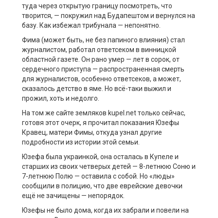
туда через открытую границу посмотреть, что
творится, — покружил над Будапештом и вернулся на
базу. Как избежал трибунала — непонятно.
Фима (может быть, не без папиного влияния) стал
журналистом, работал ответсеком в винницкой
областной газете. Он рано умер — лет в сорок, от
сердечного приступа — распространенная смерть
для журналистов, особенно ответсеков, а может,
сказалось детство в яме. Но всё-таки выжил и
прожил, хоть и недолго.
На том же сайте земляков kupel.net только сейчас,
готовя этот очерк, я прочитал показания Юзефы
Кравец, матери Фимы, откуда узнал другие
подробности из истории этой семьи.
Юзефа была украинкой, она осталась в Купеле и
старших из своих четверых детей — 8-летнюю Соню и
7-летнюю Полю — оставила с собой. Но «люды»
сообщили в полицию, что две еврейские девочки
ещё не зачищены — непорядок.
Юзефы не было дома, когда их забрали и повели на