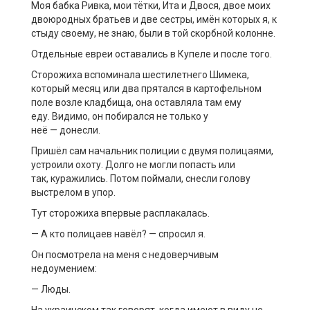
Моя бабка Ривка, мои тётки, Ита и Двося, двое моих
двоюродных братьев и две сестры, имён которых я, к
стыду своему, не знаю, были в той скорбной колонне.
Отдельные евреи оставались в Купеле и после того.
Сторожиха вспоминала шестилетнего Шимека,
который месяц или два прятался в картофельном
поле возле кладбища, она оставляла там ему
еду. Видимо, он побирался не только у
неё — донесли.
Пришёл сам начальник полиции с двумя полицаями,
устроили охоту. Долго не могли попасть или
так, куражились. Потом поймали, снесли голову
выстрелом в упор.
Тут сторожиха впервые расплакалась.
— А кто полицаев навёл? — спросил я.
Он посмотрела на меня с недоверчивым
недоумением:
— Люды.