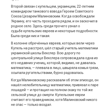
Второй связан с купельцем, украинцем, 22-летним
командиром танкового взвода Героем Советского
Союза Цезарем Малиновским. Когда освобождали
Украину, его часть проходила рядом, и он заскочил в
родное село. Здесь среди прочего узнал о
судьбе купельских евреев и некоторые подробности.
Была среди них и такая.
В колонне обречённых евреев, которых вели через
Купель на расстрел, шёл старый учитель математики
украинской школы Векслер. Всю дорогу по
центральной улице Векслера сопровождала одна из
его недавних учениц, которой, видимо, не давалась
математика, — плевала в лицо, швыряла комья грязи,
осыпала ругательствами, бурно радовалась.
Когда Малиновскому рассказали об этом эпизоде, он
нашёл нелюбительницу математики, привязал к паре
лошадей — и протащил на полном скаку по той же
сельской улице до смерти. Купельские евреи
считают его праведником, хотя Малиновский никого
не спас — только воздал.