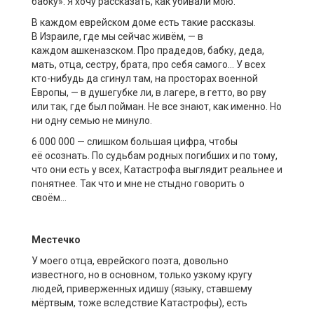
бабку». Я хочу рассказать, как убивали мою.
В каждом еврейском доме есть такие рассказы.
В Израиле, где мы сейчас живём, — в
каждом ашкеназском. Про прадедов, бабку, деда,
мать, отца, сестру, брата, про себя самого… У всех
кто-нибудь да сгинул там, на просторах военной
Европы, — в душегубке ли, в лагере, в гетто, во рву
или так, где был пойман. Не все знают, как именно. Но
ни одну семью не минуло.
6 000 000 — слишком большая цифра, чтобы
её осознать. По судьбам родных погибших и по тому,
что они есть у всех, Катастрофа выглядит реальнее и
понятнее. Так что и мне не стыдно говорить о
своём…
Местечко
У моего отца, еврейского поэта, довольно
известного, но в основном, только узкому кругу
людей, приверженных идишу (языку, ставшему
мёртвым, тоже вследствие Катастрофы), есть