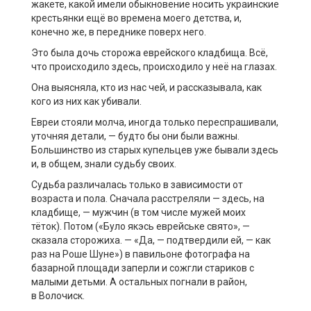
жакете, какой имели обыкновение носить украинские
крестьянки ещё во времена моего детства, и,
конечно же, в переднике поверх него.
Это была дочь сторожа еврейского кладбища. Всё,
что происходило здесь, происходило у неё на глазах.
Она выясняла, кто из нас чей, и рассказывала, как
кого из них как убивали.
Евреи стояли молча, иногда только переспрашивали,
уточняя детали, — будто бы они были важны.
Большинство из старых купельцев уже бывали здесь
и, в общем, знали судьбу своих.
Судьба различалась только в зависимости от
возраста и пола. Сначала расстреляли — здесь, на
кладбище, — мужчин (в том числе мужей моих
тёток). Потом («Було якэсь еврейське свято», —
сказала сторожиха. — «Да, — подтвердили ей, — как
раз на Роше Шуне») в павильоне фотографа на
базарной площади заперли и сожгли стариков с
малыми детьми. А остальных погнали в район,
в Волочиск.