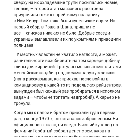
сверху на их охладевшие трупы посыпались новые,
тёплые, — второй этап массового расстрела
приурочили тоже к еврейскому празднику,
в Йом Кипур. Там тоже были купельские евреи. На
первый сбор, в Роша а-Шана, пришли не
все — списков никаких не было. Добрые соседи-
украинцы вылавливали их по укрытиям и приводили
полицаев.
…У местных властей не хватило наглости, а может,
рачительности возобновить на том карьере добычу
глины для кирпичей. Тротуары могильными плитами
с еврейских кладбищ надписями наружу мостили
(папа рассказывал, как приехав после войны в
командировку в какой-то из подольских райцентров,
вынужден был каждый раз пробираться в исполком
задами — чтобы не топтать надгробий). А карьер не
тронули.
Когда мы с папой и братом приехали туда первый
раз, в конце 1970-х, он оставался заброшенным. Ни
официального знака, ни следа. Бывший купелец по
фамилии Горбатый собрал денег с земляков на