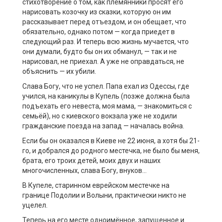
стихотворение о том, как племянники просят его
нарисовать козочку из сказки, которую он им
рассказывает перед отъездом, и он обещает, что
обязательно, однако потом — когда приедет в
следующий раз. И теперь всю жизнь мучается, что
они думали, будто бы он их обманул, — так и не
нарисовал, не приехал. А уже не оправдаться, не
объяснить — их убили.
Слава Богу, что не успел. Папа ехал из Одессы, где
учился, на каникулы в Купель (позже должна была
подъехать его невеста, моя мама, — знакомиться с
семьёй), но с киевского вокзала уже не ходили
гражданские поезда на запад — началась война.
Если бы он оказался в Киеве не 22 июня, а хотя бы 21-
го, и добрался до родного местечка, не было бы меня,
брата, его троих детей, моих двух и наших
многочисленных, слава Богу, внуков…
В Купеле, старинном еврейском местечке на
границе Подолии и Волыни, практически никто не
уцелел.
Теперь на его месте одноимённое, запущенное и