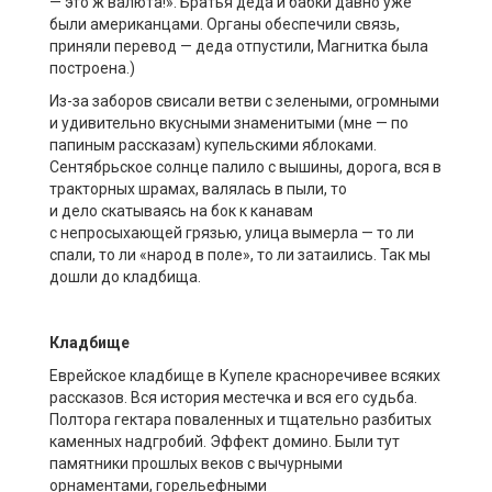
— это ж валюта!». Братья деда и бабки давно уже
были американцами. Органы обеспечили связь,
приняли перевод — деда отпустили, Магнитка была
построена.)
Из-за заборов свисали ветви с зелеными, огромными
и удивительно вкусными знаменитыми (мне — по
папиным рассказам) купельскими яблоками.
Сентябрьское солнце палило с вышины, дорога, вся в
тракторных шрамах, валялась в пыли, то
и дело скатываясь на бок к канавам
с непросыхающей грязью, улица вымерла — то ли
спали, то ли «народ в поле», то ли затаились. Так мы
дошли до кладбища.
Кладбище
Еврейское кладбище в Купеле красноречивее всяких
рассказов. Вся история местечка и вся его судьба.
Полтора гектара поваленных и тщательно разбитых
каменных надгробий. Эффект домино. Были тут
памятники прошлых веков с вычурными
орнаментами, горельефными