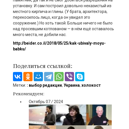
памятник, да так и не смог добиться разрешения на
установку. И сам построил довольно неказистый из
местного кирпича и глины. (У брата, архитектора,
перекосилось лицо, когда он увидел это
сооружение.) Но хоть такой. Больше ничего не было
над просевшим котлованом — в нём ещё оставалось
много места, не добили нас.
http://beider.co.il/2018/05/25/kak-ubivaly-moyu-
babku/
Поделиться ссылкой:
Метки:
: выбор редакции
,
Украина
,
холокост
Рекомендуем:
Октябрь
07
/
2024