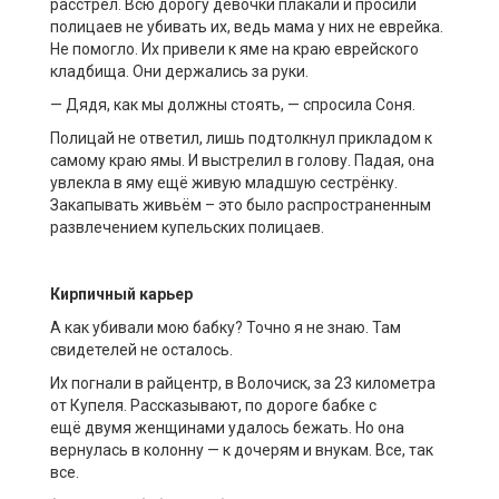
расстрел. Всю дорогу девочки плакали и просили
полицаев не убивать их, ведь мама у них не еврейка.
Не помогло. Их привели к яме на краю еврейского
кладбища. Они держались за руки.
— Дядя, как мы должны стоять, — спросила Соня.
Полицай не ответил, лишь подтолкнул прикладом к
самому краю ямы. И выстрелил в голову. Падая, она
увлекла в яму ещё живую младшую сестрёнку.
Закапывать живьём – это было распространенным
развлечением купельских полицаев.
Кирпичный карьер
А как убивали мою бабку? Точно я не знаю. Там
свидетелей не осталось.
Их погнали в райцентр, в Волочиск, за 23 километра
от Купеля. Рассказывают, по дороге бабке с
ещё двумя женщинами удалось бежать. Но она
вернулась в колонну — к дочерям и внукам. Все, так
все.