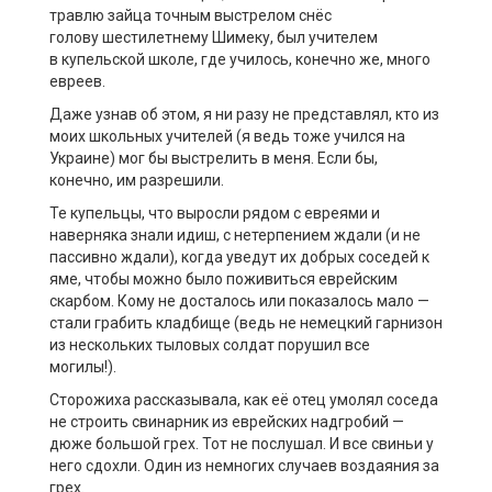
травлю зайца точным выстрелом снёс
голову шестилетнему Шимеку, был учителем
в купельской школе, где училось, конечно же, много
евреев.
Даже узнав об этом, я ни разу не представлял, кто из
моих школьных учителей (я ведь тоже учился на
Украине) мог бы выстрелить в меня. Если бы,
конечно, им разрешили.
Те купельцы, что выросли рядом с евреями и
наверняка знали идиш, с нетерпением ждали (и не
пассивно ждали), когда уведут их добрых соседей к
яме, чтобы можно было поживиться еврейским
скарбом. Кому не досталось или показалось мало —
стали грабить кладбище (ведь не немецкий гарнизон
из нескольких тыловых солдат порушил все
могилы!).
Сторожиха рассказывала, как её отец умолял соседа
не строить свинарник из еврейских надгробий —
дюже большой грех. Тот не послушал. И все свиньи у
него сдохли. Один из немногих случаев воздаяния за
грех.