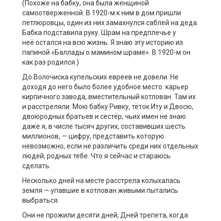
(Похоже на бабку, она была женщиной
самоотверженной. В 1920-м к ним в дом пришли
петлюровцы, один из них замахнулся саблей на деда.
Бабка подставила руку. Шрам на предплечье у
неё остался на всю жизнь. Я знаю эту историю из
папиной «Баллады о мамином шраме». В 1920-м он
как раз родился.)
До Волочиска купельских евреев не довели. Не
доходя до него было более удобное место: карьер
кирпичного завода, вместительный котлован. Там их
и расстреляли. Мою бабку Ривку, тёток Иту и Двосю,
двоюродных братьев и сестёр, чьих имен не знаю
даже я, в числе тысяч других, составивших шесть
миллионов, — цифру, представить которую
невозможно, если не различить среди них отдельных
людей, родных тебе. Что я сейчас и стараюсь
сделать.
Несколько дней на месте расстрела колыхалась
земля — упавшие в котлован живыми пытались
выбраться.
Они не прожили десяти дней, Дней трепета, когда