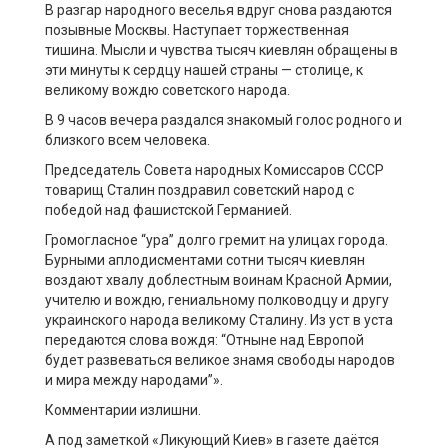
В разгар народного веселья вдруг снова раздаются
позывные Москвы. Наступает торжественная
тишина. Мысли и чувства тысяч киевлян обращены в
эти минуты к сердцу нашей страны — столице, к
великому вождю советского народа.
В 9 часов вечера раздался знакомый голос родного и
близкого всем человека.
Председатель Совета народных Комиссаров СССР
товарищ Сталин поздравил советский народ с
победой над фашистской Германией.
Громогласное “ура” долго гремит на улицах города.
Бурными аплодисментами сотни тысяч киевлян
воздают хвалу доблестным воинам Красной Армии,
учителю и вождю, гениальному полководцу и другу
украинского народа великому Сталину. Из уст в уста
передаются слова вождя: “Отныне над Европой
будет развеваться великое знамя свободы народов
и мира между народами”».
Комментарии излишни.
А под заметкой «Ликующий Киев» в газете даётся