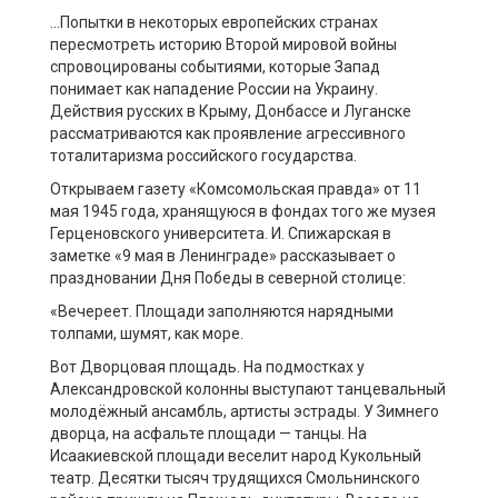
…Попытки в некоторых европейских странах
пересмотреть историю Второй мировой войны
спровоцированы событиями, которые Запад
понимает как нападение России на Украину.
Действия русских в Крыму, Донбассе и Луганске
рассматриваются как проявление агрессивного
тоталитаризма российского государства.
Открываем газету «Комсомольская правда» от 11
мая 1945 года, хранящуюся в фондах того же музея
Герценовского университета. И. Спижарская в
заметке «9 мая в Ленинграде» рассказывает о
праздновании Дня Победы в северной столице:
«Вечереет. Площади заполняются нарядными
толпами, шумят, как море.
Вот Дворцовая площадь. На подмостках у
Александровской колонны выступают танцевальный
молодёжный ансамбль, артисты эстрады. У Зимнего
дворца, на асфальте площади — танцы. На
Исаакиевской площади веселит народ Кукольный
театр. Десятки тысяч трудящихся Смольнинского