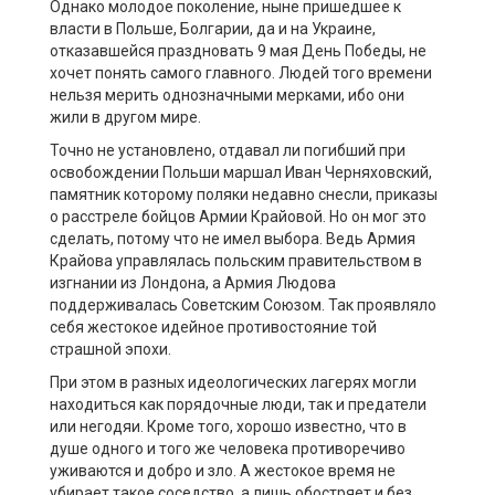
Однако молодое поколение, ныне пришедшее к
власти в Польше, Болгарии, да и на Украине,
отказавшейся праздновать 9 мая День Победы, не
хочет понять самого главного. Людей того времени
нельзя мерить однозначными мерками, ибо они
жили в другом мире.
Точно не установлено, отдавал ли погибший при
освобождении Польши маршал Иван Черняховский,
памятник которому поляки недавно снесли, приказы
о расстреле бойцов Армии Крайовой. Но он мог это
сделать, потому что не имел выбора. Ведь Армия
Крайова управлялась польским правительством в
изгнании из Лондона, а Армия Людова
поддерживалась Советским Союзом. Так проявляло
себя жестокое идейное противостояние той
страшной эпохи.
При этом в разных идеологических лагерях могли
находиться как порядочные люди, так и предатели
или негодяи. Кроме того, хорошо известно, что в
душе одного и того же человека противоречиво
уживаются и добро и зло. А жестокое время не
убирает такое соседство, а лишь обостряет и без