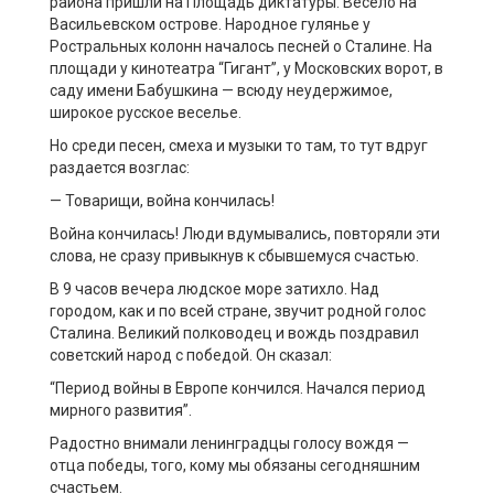
района пришли на Площадь диктатуры. Весело на
Васильевском острове. Народное гулянье у
Ростральных колонн началось песней о Сталине. На
площади у кинотеатра “Гигант”, у Московских ворот, в
саду имени Бабушкина — всюду неудержимое,
широкое русское веселье.
Но среди песен, смеха и музыки то там, то тут вдруг
раздается возглас:
— Товарищи, война кончилась!
Война кончилась! Люди вдумывались, повторяли эти
слова, не сразу привыкнув к сбывшемуся счастью.
В 9 часов вечера людское море затихло. Над
городом, как и по всей стране, звучит родной голос
Сталина. Великий полководец и вождь поздравил
советский народ с победой. Он сказал:
“Период войны в Европе кончился. Начался период
мирного развития”.
Радостно внимали ленинградцы голосу вождя —
отца победы, того, кому мы обязаны сегодняшним
счастьем.