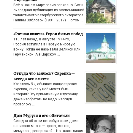
Всё в нашем мире взаимосвязано. Вот и
очередная публикация из воспоминаний
талантливого петербургского литератора
Галины Зябловой (1931–2017) — о том …
«Ратная палата». Герои былых побед
110 лет назад, в августе 1914-го,
Россия вступила в Первую мировую
войну. Тогда её называли Великой или
Германской. А в Царском …
Откуда что взялось? Скрепка —
всегда все вместе
Казалось бы, обычная канцелярская
скрепка, какая у неё может быть
история? Эту примитивную штуковину
даже изобретать не надо: изогнул
проволоку …
Дом Мурузи и его обитатели
Сегодня об этом петербургском доме
написано много — прозы, стихов,
мемуаров, репортажей… Но талантливая