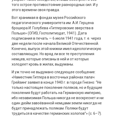
того острое противостояние разнородных сил. И у
этого времени своя правда.
Вот хранимая в фондах музея Российского
педагогического университета им. А.И. Герцена
брошюра И. Голубева «Гитлеровские зверства в
Польше» (ОГИЗ, Госполитиздат, 1941). Дата
подписания в печать — 6 июля 1941 года, т. е. через
две недели после начала Великой Отечественной.
Конечно, выпуск этой книжки имел идеологическую
составляющую. Но вряд ли все те преступления
немцев, которые описаны в ней и от которых
холодеет кровь в жилах, выдуманы.
И уж точно не выдумано следующее сообщение:
«Наместник Гитлера в восточных районах палач
Грейзинг заявил в конце 1940 г. в городе Гнезно: “Не
только настоящее поколение поляков, но и будущие
поколения будут работать на Германскую империю,
ибо независимая Польша никогда не воскреснет и ни
один дюйм завоёванной немцами земли никогда не
будет принадлежать полякам. Поляки будут
трудиться в качестве германских холопов”» (с. 6–7).