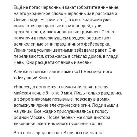
Ещё не погас червонный закат (обратите внимание
на это украинское слово «червонный» в рассказе о
Ленинграде! — Прим. авт.), а с его красками уже
сливаются прозрачные огни фонарей, лучи
прожекторов, иллюминованных трамваев. Около
полуночи в померкнувшем воздухе расцветают
великолепные огни праздничного фейерверка.
Ленинград усыпан цветными звёздами ракет. Они
переливаются, отражаясь в стёклах домов, в глади
Невы. Они расцветают вновь и вновь».
А ниже в той же газете заметка П. Бессмертного
«Ликующий Киев»:
«Навсегда останется в памяти киевлян теплая
майская ночь с 8-го на 9 мая. Лишь только раздались
в эфире знакомые позывные, повсюду в домах
вспыхнули яркие электрические огни. Люди вышли
на улицы. Все жадно прислушивались к голосу
родной Москвы. После первых же слов диктора
ликованье охватило многотысячные толпы.
Всю ночь город не спал. В ночных сменах на