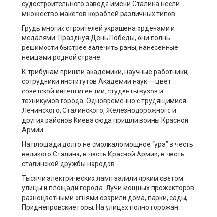
судостроительного завода имени Сталина несли
множество макетов кораблей различных типов.
Грудь многих строителей украшена орденами и
медалями. Празднуя День Победы, они полны
решимости быстрее залечить раны, нанесённые
немцами родной стране.
К трибунам пришли академики, научные работники,
сотрудники институтов Академии наук — цвет
советской интеллигенции, студенты вузов и
техникумов города. Одновременно с трудящимися
Ленинского, Сталинского, Железнодорожного и
других районов Киева сюда пришли воины Красной
Армии.
На площади долго не смолкало мощное “ура” в честь
великого Сталина, в честь Красной Армии, в честь
сталинской дружбы народов.
Тысячи электрических ламп залили ярким светом
улицы и площади города. Лучи мощных прожекторов
разноцветными огнями озарили дома, парки, сады,
Приднепровские горы. На улицах полно горожан.