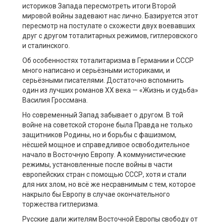
историков Запада пересмотреть итоги Второй
мировой войны задевают нас лично. Базируется этот
пересмотр на постулате о схожести двух воевавших
друг с другом тоталитарных режимов, гитлеровского
и сталинского.
Об особенностях тоталитаризма в Германии и СССР
много написано и серьёзными историками, и
серьёзными писателями. Достаточно вспомнить
один из лучших романов ХХ века — «Жизнь и судьба»
Василия Гроссмана.
Но современный Запад забывает о другом. В той
войне на советской стороне была Правда не только
защитников Родины, но и борьбы с фашизмом,
нёсшей мощное и справедливое освободительное
начало в Восточную Европу. А коммунистические
режимы, установленные после войны в части
европейских стран с помощью СССР, хотя и стали
для них злом, но всё же несравнимым с тем, которое
накрыло бы Европу в случае окончательного
торжества гитлеризма.
Русские дали жителям Восточной Европы свободу от