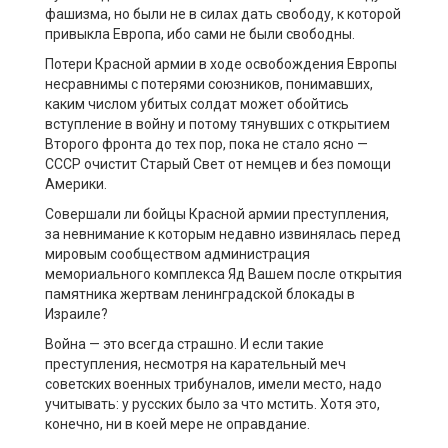
фашизма, но были не в силах дать свободу, к которой
привыкла Европа, ибо сами не были свободны.
Потери Красной армии в ходе освобождения Европы
несравнимы с потерями союзников, понимавших,
каким числом убитых солдат может обойтись
вступление в войну и потому тянувших с открытием
Второго фронта до тех пор, пока не стало ясно —
СССР очистит Старый Свет от немцев и без помощи
Америки.
Совершали ли бойцы Красной армии преступления,
за невнимание к которым недавно извинялась перед
мировым сообществом администрация
мемориального комплекса Яд Вашем после открытия
памятника жертвам ленинградской блокады в
Израиле?
Война — это всегда страшно. И если такие
преступления, несмотря на карательный меч
советских военных трибуналов, имели место, надо
учитывать: у русских было за что мстить. Хотя это,
конечно, ни в коей мере не оправдание.