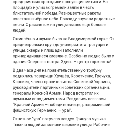
предприятиях проходили волнующие митинги. На
площадях и улицах гремели залпы в честь
блистательной победы. Разноцветные ракеты
взлетали в чёрное небо. Повсюду звучали радостные
песни. С рассветом на улицы вышло ещё больше
людей.
Оживлённо и шумно было на Владимирской горке. От
приднепровских круч до университета тротуары и
улицы, скверы и площади заполняли
принарядившиеся киевляне. Особенно людно было у
здания Оперного театра. Здесь — центр торжества!
В два часа дня на правительственную трибуну
поднялись товарищи Хрущёв, Коротченко, Гречуха,
Корниец, члены правительства Советской Украины,
руководители партийных и советских организаций,
генералы Красной Армии. Народ встретил их
шумными аплодисментами. Раздались возгласы:
“Красной Армии — победительнице, разгромившей
фашистскую Германию, — ура!”.
Ответное “ура” потрясло воздух. Грянула музыка.
Тысячи людей заполнили широкие улицы. Рабочие