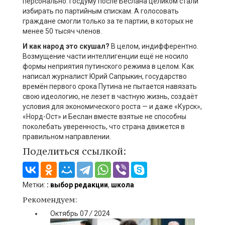
персонально. Госдуму после Беслана целиком стали
избирать по партийным спискам. А голосовать
граждане смогли только за те партии, в которых не
менее 50 тысяч членов.
И как народ это скушал?
В целом, индифферентно.
Возмущение части интеллигенции ещё не носило
формы неприятия путинского режима в целом. Как
написал журналист Юрий Сапрыкин, государство
времён первого срока Путина не пытается навязать
свою идеологию, не лезет в частную жизнь, создаёт
условия для экономического роста — и даже «Курск»,
«Норд-Ост» и Беслан вместе взятые не способны
поколебать уверенность, что страна движется в
правильном направлении.
Поделиться ссылкой:
Метки:
: выбор редакции
,
школа
Рекомендуем:
Октябрь
07
/
2024