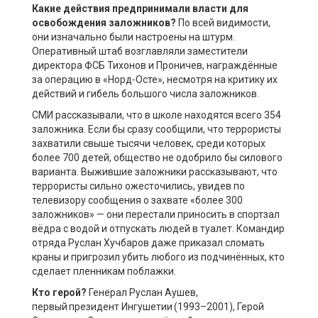
Какие действия предпринимали власти для
освобождения заложников?
По всей видимости,
они изначально были настроены на штурм.
Оперативный штаб возглавляли заместители
директора ФСБ Тихонов и Проничев, награждённые
за операцию в «Норд-Осте», несмотря на критику их
действий и гибель большого числа заложников.
СМИ рассказывали, что в школе находятся всего 354
заложника. Если бы сразу сообщили, что террористы
захватили свыше тысячи человек, среди которых
более 700 детей, общество не одобрило бы силового
варианта. Выжившие заложники рассказывают, что
террористы сильно ожесточились, увидев по
телевизору сообщения о захвате «более 300
заложников» — они перестали приносить в спортзал
вёдра с водой и отпускать людей в туалет. Командир
отряда Руслан Хучбаров даже приказал сломать
краны и пригрозил убить любого из подчинённых, кто
сделает пленникам поблажки.
Кто герой?
Генерал Руслан Аушев,
первый президент Ингушетии (1993–2001), Герой