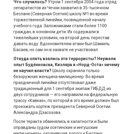
Что случилось?
Утром 1 сентября 2004 года отряд
сепаратистов из Чечни захватил в 35-тысячном
Беслане (Северная Осетия) школу №1 во время
торжественной линейки, посвящённой началу
учебного года. Заложниками стали более 1100
граждан, в основном дети. Их содержали в
тяжелейших условиях, на второй день перестав
давать воду. Вдохновителем атаки был Шамиль
Басаев, но сам он в захвате не участвовал.
Откуда опять взялись эти террористы? Неужели
опыт Будённовска, Кизляра и «Норд-Оста» ничему
не научил власти?
Школу охраняла только
безоружная женщина-милиционер. Во время
праздничной линейки отсутствовал даже
традиционный для 1 сентября экипаж ГИБДД из
двух сотрудников — его направили на федеральную
трассу «Кавказ», по которой в это время должен был
проезжать кортеж президента Северной Осетии
Александра Дзасохова.
После теракта обвинялись в халатности и были
оправданы судом осетинские и ингушские
милиционеры, охранявшие дорогу к Беслану.