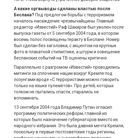
А какие оргвыводы сделаны властью после
Беслана?
Под предлогом борьбы с терроризмом
началось насаждение чрезвычайщины. Главный
редактор «Известий» Раф Шакиров был уволен после
выпуска газеты от 5 сентября 2004 года, в котором
восемь полос посвящены теракту в Беслане. Номер
был сделан без заголовка, с акцентом на крупные
фото в плакатной стилистике, а штурм и освещение
бесланских событий на ТВ оценены критично.
Параллельно с разгромом «Известий» проводились
митинги за сплочение нации вокруг Кремля под
лозунгами вроде «С террористами можно говорить
только на языке пулемётов». Про детей, которых
толком не пытались спасти, старались не
вспоминать.
13 сентября 2004 года Владимир Путин огласил
программу политических реформ, главной из
которых было назначение губернаторов вместо их
народного избрания. Это была давняя мечта Кремля,
поскольку в первые постсоветские годы регионы,