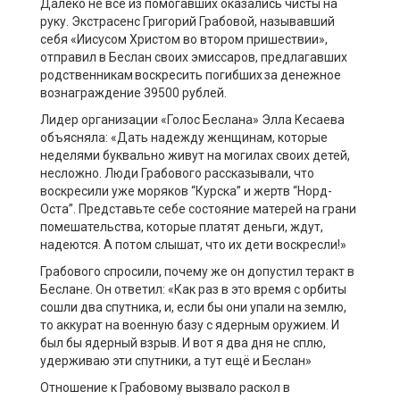
Далеко не все из помогавших оказались чисты на
руку. Экстрасенс Григорий Грабовой, называвший
себя «Иисусом Христом во втором пришествии»,
отправил в Беслан своих эмиссаров, предлагавших
родственникам воскресить погибших за денежное
вознаграждение 39500 рублей.
Лидер организации «Голос Беслана» Элла Кесаева
объясняла: «Дать надежду женщинам, которые
неделями буквально живут на могилах своих детей,
несложно. Люди Грабового рассказывали, что
воскресили уже моряков “Курска” и жертв “Норд-
Оста”. Представьте себе состояние матерей на грани
помешательства, которые платят деньги, ждут,
надеются. А потом слышат, что их дети воскресли!»
Грабового спросили, почему же он допустил теракт в
Беслане. Он ответил: «Как раз в это время с орбиты
сошли два спутника, и, если бы они упали на землю,
то аккурат на военную базу с ядерным оружием. И
был бы ядерный взрыв. И вот я два дня не сплю,
удерживаю эти спутники, а тут ещё и Беслан»
Отношение к Грабовому вызвало раскол в