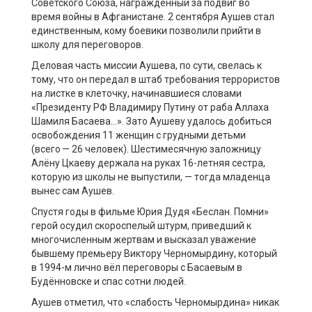
Советского Союза, награждённый за подвиг во
время войны в Афганистане. 2 сентября Аушев стал
единственным, кому боевики позволили прийти в
школу для переговоров.
Деловая часть миссии Аушева, по сути, свелась к
тому, что он передал в штаб требования террористов
на листке в клеточку, начинавшиеся словами
«Президенту РФ Владимиру Путину от раба Аллаха
Шамиля Басаева…». Зато Аушеву удалось добиться
освобождения 11 женщин с грудными детьми
(всего — 26 человек). Шестимесячную заложницу
Алёну Цкаеву держала на руках 16-летняя сестра,
которую из школы не выпустили, — тогда младенца
вынес сам Аушев.
Спустя годы в фильме Юрия Дудя «Беслан. Помни»
герой осудил скороспелый штурм, приведший к
многочисленным жертвам и высказал уважение
бывшему премьеру Виктору Черномырдину, который
в 1994-м лично вёл переговоры с Басаевым в
Будённовске и спас сотни людей.
Аушев отметил, что «слабость Черномырдина» никак