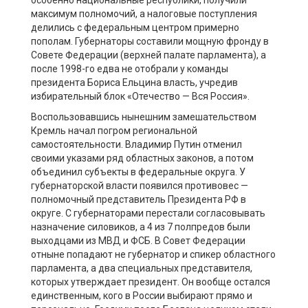
особенно национальные республики, получили
максимум полномочий, а налоговые поступления
делились с федеральным центром примерно
пополам. Губернаторы составили мощную фронду в
Совете Федерации (верхней палате парламента), а
после 1998-го едва не отобрали у команды
президента Бориса Ельцина власть, учредив
избирательный блок «Отечество — Вся Россия».
Воспользовавшись нынешним замешательством
Кремль начал погром региональной
самостоятельности. Владимир Путин отменил
своими указами ряд областных законов, а потом
объединил субъекты в федеральные округа. У
губернаторской власти появился противовес —
полномочный представитель Президента РФ в
округе. С губернаторами перестали согласовывать
назначение силовиков, а 4 из 7 полпредов были
выходцами из МВД и ФСБ. В Совет Федерации
отныне попадают не губернатор и спикер областного
парламента, а два специальных представителя,
которых утверждает президент. Он вообще остался
единственным, кого в России выбирают прямо и