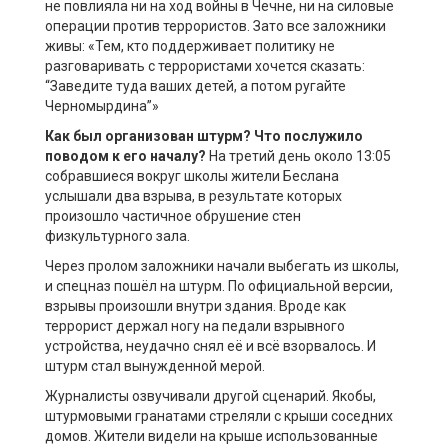
не повлияла ни на ход войны в Чечне, ни на силовые
операции против террористов. Зато все заложники
живы: «Тем, кто поддерживает политику не
разговаривать с террористами хочется сказать:
“Заведите туда ваших детей, а потом ругайте
Черномырдина”»
Как был организован штурм? Что послужило
поводом к его началу?
На третий день около 13:05
собравшиеся вокруг школы жители Беслана
услышали два взрыва, в результате которых
произошло частичное обрушение стен
физкультурного зала.
Через пролом заложники начали выбегать из школы,
и спецназ пошёл на штурм. По официальной версии,
взрывы произошли внутри здания. Вроде как
террорист держал ногу на педали взрывного
устройства, неудачно снял её и всё взорвалось. И
штурм стал вынужденной мерой.
Журналисты озвучивали другой сценарий. Якобы,
штурмовыми гранатами стреляли с крыши соседних
домов. Жители видели на крыше использованные