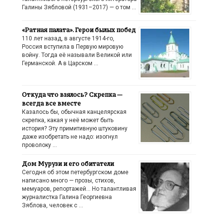
Галины Зябловой (1931–2017) — о том …
«Ратная палата». Герои былых побед
110 лет назад, в августе 1914-го,
Россия вступила в Первую мировую
войну. Тогда её называли Великой или
Германской. А в Царском …
Откуда что взялось? Скрепка —
всегда все вместе
Казалось бы, обычная канцелярская
скрепка, какая у неё может быть
история? Эту примитивную штуковину
даже изобретать не надо: изогнул
проволоку …
Дом Мурузи и его обитатели
Сегодня об этом петербургском доме
написано много — прозы, стихов,
мемуаров, репортажей… Но талантливая
журналистка Галина Георгиевна
Зяблова, человек с …