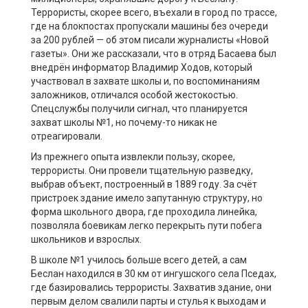
Террористы, скорее всего, въехали в город по трассе,
где на блокпостах пропускали машины без очереди
за 200 рублей — об этом писали журналисты «Новой
газеты». Они же рассказали, что в отряд Басаева был
внедрён информатор Владимир Ходов, который
участвовал в захвате школы и, по воспоминаниям
заложников, отличался особой жестокостью.
Спецслужбы получили сигнал, что планируется
захват школы №1, но почему-то никак не
отреагировали.
Из прежнего опыта извлекли пользу, скорее,
террористы. Они провели тщательную разведку,
выбрав объект, построенный в 1889 году. За счёт
пристроек здание имело запутанную структуру, но
форма школьного двора, где проходила линейка,
позволяла боевикам легко перекрыть пути побега
школьников и взрослых.
В школе №1 училось больше всего детей, а сам
Беслан находился в 30 км от ингушского села Пседах,
где базировались террористы. Захватив здание, они
первым делом свалили парты и стулья к выходам и