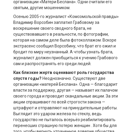
организации «Матери Беслана». Одни считали его
святым, другие мошенником.
Осенью 2005-го журналист «Комсомольской правды»
Владимир Ворсобин заплатил Грабовому за
воскрешение своего сводного брата, не
существовавшего в реальности, по фотографии,
которая на самом деле была фотоколлажом. Вскоре
экстрасенс сообщил Ворсобину, что брат его ожил и
бродит по миру неузнанный. А чтобы узнать брата,
журналист должен приобщиться к учению Грабового
сам и распространять его среди людей.
Как близкие жертв оценивают роль государства
спустя годы?
Неоднозначно. Существуют две
организации «матерей Беслана». Одна — благодарит
власти за поддержку, другая — называет их палачом
своего города и проводит скандальные акции. За эти
акции спрашивают по всей строгости закона —
штрафуют и отправляют на принудительные работы.
Выглядит это ударом железа по стеклу, ведь
государство не пыталось всерьёз реабилитировать
перенесших страшную потерю женщин . Хотя бы для
того, чтобы вернуть утраченное доверие общества.