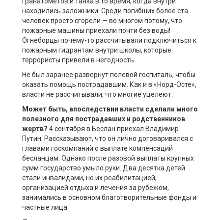
гранатомётов и танка в то время, когда внутри
находились заложники. Среди погибших более ста
человек просто сгорели — во многом потому, что
пожарные машины приехали почти без воды!
Огнеборцы почему-то рассчитывали подключиться к
пожарным гидрантам внутри школы, которые
террористы привели в негодность.
Не был заранее развернут полевой госпиталь, чтобы
оказать помощь пострадавшим. Как и в «Норд-Осте»,
власти не рассчитывали, что многие уцелеют.
Может быть, впоследствии власти сделали много
полезного для пострадавших и родственников
жертв?
4 сентября в Беслан приехал Владимир
Путин. Рассказывают, что он лично договаривался с
главами госкомпаний о выплате компенсаций
бесланцам. Однако после разовой выплаты крупных
сумм государство умыло руки. Два десятка детей
стали инвалидами, но их реабилитацией,
организацией отдыха и лечения за рубежом,
занимались в основном благотворительные фонды и
частные лица.