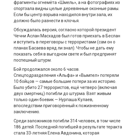
фрагменты огнемёта «Шмель», а на фотографиях из
спортзала видны целые деревянные оконные рамы.
Если бы центр взрыва находился внутри зала, их
должно было разнести в клочья.
Обсуждалась версия, согласно которой президент
Чечни Аслан Масхадов был готов приехать в Беслан
и вступить в переговоры с террористами (сам он о
планах Басаева вряд ли знал). Чтобы не дать ему
показать себя в выгодном свете и был предпринят
поспешный штурм.
Бой продолжался около 6 часов.
Спецподразделения «Альфа» и «Вымпел» потеряли
10 бойцов — самые большие потери за их историю.
Было убито 27 террористов, ещё четверо (включая
двух смертниц) погибли до штурма. Взят живым
только один боевик — Нурпаша Кулаев,
впоследствии приговорённый к пожизненному
заключению.
Среди заложников погибли 314 человек, в том числе
186 детей. Последней погибшей в результате теракта
стала 33-летняя Елена Авдонина, которая