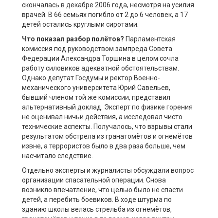
скончалась в декабре 2006 года, несмотря на усилия
врачей. В 66 семьях погибло от 2 до 6 человек, а 17
детей остались круглыми сиротами.
Что показал разбор полётов?
Парламентская
комиссия под руководством зампреда Совета
Федерации Александра Торшина в целом сочла
работу силовиков адекватной обстоятельствам.
Однако депутат Госдумы и ректор Военно-
механического университета Юрий Савельев,
бывший членом той же комиссии, представил
альтернативный доклад. Эксперт по физике горения
не оценивал ничьи действия, а исследовал чисто
технические аспекты. Получалось, что взрывы стали
результатом обстрела из гранатомётов и огнемётов
извне, а террористов было в два раза больше, чем
насчитало следствие.
Отдельно эксперты и журналисты обсуждали вопрос
организации спасательной операции. Снова
возникло впечатление, что целью было не спасти
детей, а перебить боевиков. В ходе штурма по
зданию школы велась стрельба из огнемётов,