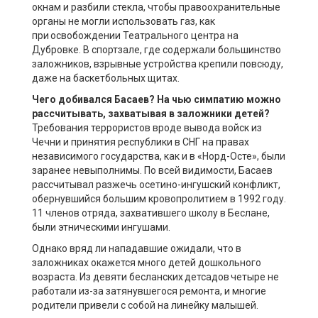
окнам и разбили стекла, чтобы правоохранительные
органы не могли использовать газ, как
при освобождении Театрального центра на
Дубровке. В спортзале, где содержали большинство
заложников, взрывные устройства крепили повсюду,
даже на баскетбольных щитах.
Чего добивался Басаев? На чью симпатию можно
рассчитывать, захватывая в заложники детей?
Требования террористов вроде вывода войск из
Чечни и принятия республики в СНГ на правах
независимого государства, как и в «Норд-Осте», были
заранее невыполнимы. По всей видимости, Басаев
рассчитывал разжечь осетино-ингушский конфликт,
обернувшийся большим кровопролитием в 1992 году.
11 членов отряда, захватившего школу в Беслане,
были этническими ингушами.
Однако вряд ли нападавшие ожидали, что в
заложниках окажется много детей дошкольного
возраста. Из девяти бесланских детсадов четыре не
работали из-за затянувшегося ремонта, и многие
родители привели с собой на линейку малышей.