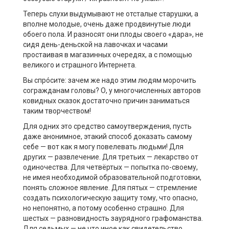
Теперь слухи выдумывают не отсталые старушки, а
вполне молодые, очень даже продвинутые люди
обоего пола. И разносят они плоды своего «дара», не
сидя день-деньской на лавочках и часами
простаивая в магазинных очередях, а с помощью
великого и страшного Интернета.
Вы спрóсите: зачем же надо этим людям морочить
согражданам головы? О, у многочисленных авторов
ковидных сказок достаточно причин заниматься
таким творчеством!
Для одних это средство самоутверждения, пусть
даже анонимное, этакий способ доказать самому
себе — вот как я могу повелевать людьми! Для
других — развлечение. Для третьих — лекарство от
одиночества. Для четвёртых — попытка по-своему,
не имея необходимой образовательной подготовки,
понять сложное явление. Для пятых — стремление
создать психологическую защиту тому, что опасно,
но непонятно, а потому особенно страшно. Для
шестых — разновидность заурядного графоманства.
Для седьмых — не что иное как свидетельство