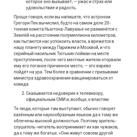
которое оно вызывает, — ужас и страх или
удовольствие и радость.
Проще говоря, если вы напишете, что астроном
Грегори Пек вычислил, будто на самом деле 20-
тонная комета Ньютона-Лавуазье не разминётся с
Землёй на расстоянии полумиллиона километров,
как пытаются нас успокоить власти, а врежется в
нашу планету между Парижем и Москвой, и что
серийный насильник Тютькин пойман на месте
преступления, после чего местные жители оторвали
ему его поганое причинное место, — это варево
пойдёт на ура. Тем более в сравнении с призывами
министра здравоохранения вакцинироваться от
ковида.
Сказывается недоверие к телевизору,
официальным СМИ и, вообще, к властям.
Те люди, которые там выступают, обычно говорят
казённым или наукообразным языком да к тому же
облечены высокой должностью. Поэтому зритель-
слушатель-читатель воспринимает их как чужаков,
да к тому же богатых. «Они живут совсем другой