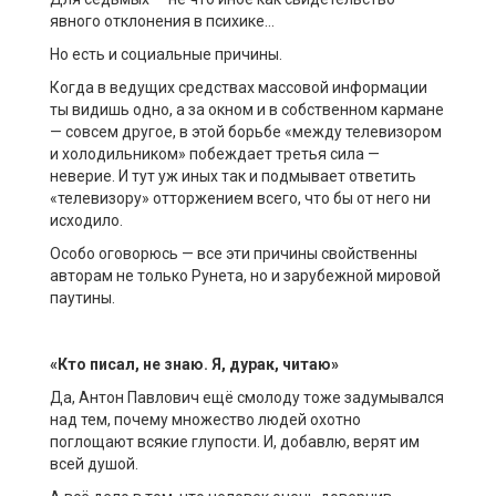
явного отклонения в психике…
Но есть и социальные причины.
Когда в ведущих средствах массовой информации
ты видишь одно, а за окном и в собственном кармане
— совсем другое, в этой борьбе «между телевизором
и холодильником» побеждает третья сила —
неверие. И тут уж иных так и подмывает ответить
«телевизору» отторжением всего, что бы от него ни
исходило.
Особо оговорюсь — все эти причины свойственны
авторам не только Рунета, но и зарубежной мировой
паутины.
«Кто писал, не знаю. Я,
дурак
, читаю»
Да, Антон Павлович ещё смолоду тоже задумывался
над тем, почему множество людей охотно
поглощают всякие глупости. И, добавлю, верят им
всей душой.