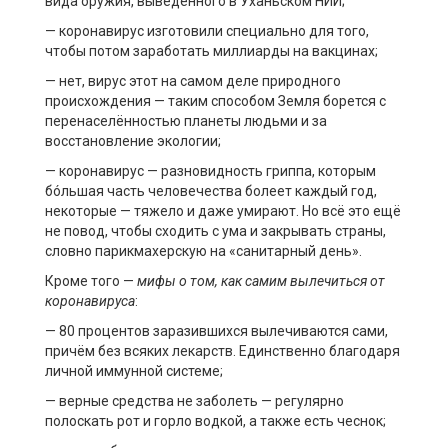
вида оружия, выведенного в Уханьском НИИ;
— коронавирус изготовили специально для того,
чтобы потом заработать миллиарды на вакцинах;
— нет, вирус этот на самом деле природного
происхождения — таким способом Земля борется с
перенаселённостью планеты людьми и за
восстановление экологии;
— коронавирус — разновидность гриппа, которым
бóльшая часть человечества болеет каждый год,
некоторые — тяжело и даже умирают. Но всё это ещё
не повод, чтобы сходить с ума и закрывать страны,
словно парикмахерскую на «санитарный день».
Кроме того —
мифы о том, как самим вылечиться от
коронавируса
:
— 80 процентов заразившихся вылечиваются сами,
причём без всяких лекарств. Единственно благодаря
личной иммунной системе;
— верные средства не заболеть — регулярно
полоскать рот и горло водкой, а также есть чеснок;