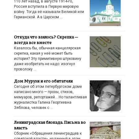
110 лет назад, в августе 1914-го,
Россия вступила в Первую мировую
войну. Тогда её называли Великой или
Германской. А в Царском …
Откуда что взялось? Скрепка —
всегда все вместе
Казалось бы, обычная канцелярская
скрепка, какая у неё может быть
история? Эту примитивную штуковину
даже изобретать не надо: изогнул
проволоку …
Дом Мурузи и его обитатели
Сегодня об этом петербургском доме
написано много — прозы, стихов,
мемуаров, репортажей… Но талантливая
журналистка Галина Георгиевна
Зяблова, человек с …
Ленинградская блокада. Письма во
власть
Сборник «Обращения ленинградцев к
советской власти», изданный в этом