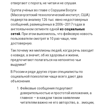
отвергают с порога, не читая и не слушая.
Группа учёных во главе с Сорушем Восуги
(Массачусетский технологический институт, США)
подвергла анализу 126 тыс. явно недостоверных
сообщений, размещённых в 2006–2017 годах в
англоязычном сегменте одной
из социальных
сетей.
При этом выяснилось, что фейковую новость
пользователи смотрят в 10 раз чаще, чем
достоверную.
Так почему же миллионы людей, когда речь заходит
о ковиде, а значит, об их здоровье и жизни,
предпочитают полагаться на непонятно чьи
выдумки?
В России и ряде других стран специалисты по
социальной психологии чаще всего дают два
объяснения.
Фейковые сообщения подкупают
доверительностью и простотой изложения, а
главное — в каждом таком заявлении
читателям важно не его авторство, а… эмоции,