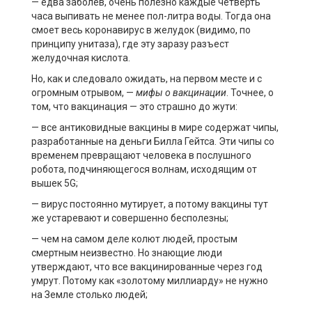
— едва заболев, очень полезно каждые четверть
часа выпивать не менее пол-литра воды. Тогда она
смоет весь коронавирус в желудок (видимо, по
принципу унитаза), где эту заразу разъест
желудочная кислота.
Но, как и следовало ожидать, на первом месте и с
огромным отрывом, —
мифы о вакцинации
. Точнее, о
том, что вакцинация — это страшно до жути:
— все антиковидные вакцины в мире содержат чипы,
разработанные на деньги Билла Гейтса. Эти чипы со
временем превращают человека в послушного
робота, подчиняющегося волнам, исходящим от
вышек 5G;
— вирус постоянно мутирует, а потому вакцины тут
же устаревают и совершенно бесполезны;
— чем на самом деле колют людей, простым
смертным неизвестно. Но знающие люди
утверждают, что все вакцинированные через год
умрут. Потому как «золотому миллиарду» не нужно
на Земле столько людей;