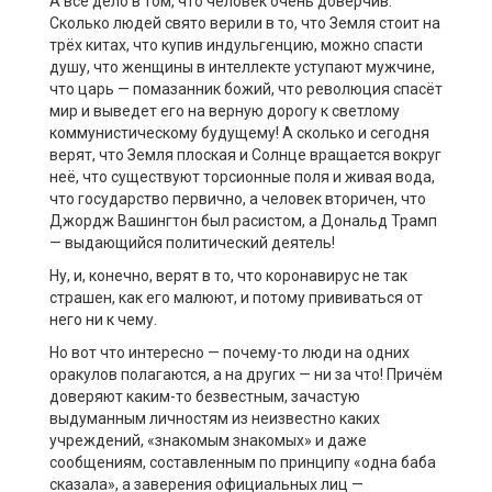
А всё дело в том, что человек очень доверчив.
Сколько людей свято верили в то, что Земля стоит на
трёх китах, что купив индульгенцию, можно спасти
душу, что женщины в интеллекте уступают мужчине,
что царь — помазанник божий, что революция спасёт
мир и выведет его на верную дорогу к светлому
коммунистическому будущему! А сколько и сегодня
верят, что Земля плоская и Солнце вращается вокруг
неё, что существуют торсионные поля и живая вода,
что государство первично, а человек вторичен, что
Джордж Вашингтон был расистом, а Дональд Трамп
— выдающийся политический деятель!
Ну, и, конечно, верят в то, что коронавирус не так
страшен, как его малюют, и потому прививаться от
него ни к чему.
Но вот что интересно — почему-то люди на одних
оракулов полагаются, а на других — ни за что! Причём
доверяют каким-то безвестным, зачастую
выдуманным личностям из неизвестно каких
учреждений, «знакомым знакомых» и даже
сообщениям, составленным по принципу «одна баба
сказала», а заверения официальных лиц —