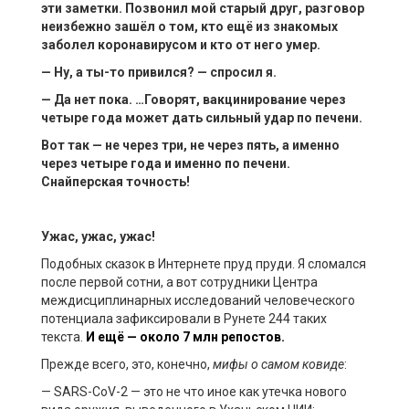
эти заметки. Позвонил мой старый друг, разговор
неизбежно зашёл о том, кто ещё из знакомых
заболел
коронавирусом
и кто от него умер.
— Ну, а ты-то привился? — спросил я.
— Да нет пока. …Говорят, вакцинирование через
четыре года может дать сильный удар по печени.
Вот так — не через три, не через пять, а именно
через четыре года и именно по печени.
Снайперская точность!
Ужас, ужас, ужас!
Подобных сказок в Интернете пруд пруди. Я сломался
после первой сотни, а вот сотрудники Центра
междисциплинарных исследований человеческого
потенциала зафиксировали в Рунете 244 таких
текста.
И ещё — около 7 млн репостов.
Прежде всего, это, конечно,
мифы о
самом
ковиде
:
— SARS-CoV-2 — это не что иное как утечка нового