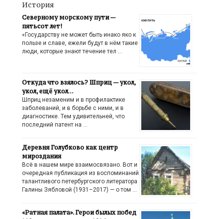
История
Северному морскому пути —
пятьсот лет!
«Государству не может быть инако яко к
пользе и славе, ежели будут в нём такие
люди, которые знают течение тел …
Откуда что взялось? Шприц — укол,
укол, ещё укол…
Шприц незаменим и в профилактике
заболеваний, и в борьбе с ними, и в
диагностике. Тем удивительней, что
последний патент на …
Деревня Голубково как центр
мироздания
Всё в нашем мире взаимосвязано. Вот и
очередная публикация из воспоминаний
талантливого петербургского литератора
Галины Зябловой (1931–2017) — о том …
«Ратная палата». Герои былых побед