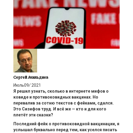
Сергей Ачильдиев
Июль
09
/
2021
Я решил узнать, сколько в интернете мифов о
ковиде
и
противоковидных
вакцинах. Но
перевалив за сотню текстов с
фейками
, сдался.
Это Сизифов труд. И всё же — кто и для кого
плетёт эти сказки?
Последний
фейк
о
противоковидной
вакцинации, я
услышал буквально перед тем, как уселся писать