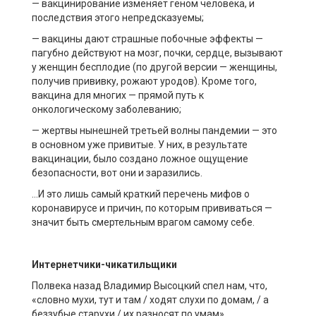
— вакцинирование изменяет геном человека, и
последствия этого непредсказуемы;
— вакцины дают страшные побочные эффекты —
пагубно действуют на мозг, почки, сердце, вызывают
у женщин бесплодие (по другой версии — женщины,
получив прививку, рожают уродов). Кроме того,
вакцина для многих — прямой путь к
онкологическому заболеванию;
— жертвы нынешней третьей волны пандемии — это
в основном уже привитые. У них, в результате
вакцинации, было создано ложное ощущение
безопасности, вот они и заразились.
…И это лишь самый краткий перечень мифов о
коронавирусе и причин, по которым прививаться —
значит быть смертельным врагом самому себе.
Интернетчики-чикатильщики
Полвека назад Владимир Высоцкий спел нам, что,
«словно мухи, тут и там / ходят слухи по домам, / а
беззубые старухи / их разносят по умам».