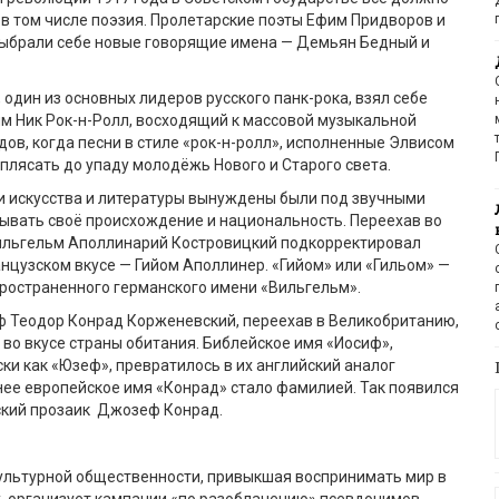
 в том числе поэзия. Пролетарские поэты Ефим Придворов и
ыбрали себе новые говорящие имена — Демьян Бедный и
 один из основных лидеров русского панк-рока, взял себе
м Ник Рок-н-Ролл, восходящий к массовой музыкальной
одов, когда песни в стиле «рок-н-ролл», исполненные Элвисом
 плясать до упаду молодёжь Нового и Старого света.
и искусства и литературы вынуждены были под звучными
ывать своё происхождение и национальность. Переехав во
ильгельм Аполлинарий Костровицкий подкорректировал
нцузском вкусе — Гийом Аполлинер. «Гийом» или «Гильом» —
ространенного германского имени «Вильгельм».
ф Теодор Конрад Корженевский, переехав в Великобританию,
 во вкусе страны обитания. Библейское имя «Иосиф»,
ки как «Юзеф», превратилось в их английский аналог
ее европейское имя «Конрад» стало фамилией. Так появился
ский прозаик Джозеф Конрад.
культурной общественности, привыкшая воспринимать мир в