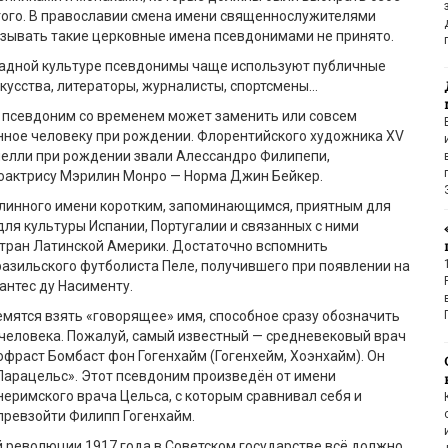
того. В православии смена имени священнослужителями
азывать такие церковные имена псевдонимами не принято.
падной культуре псевдонимы чаще используют публичные
кусства, литераторы, журналисты, спортсмены…
 псевдоним со временем может заменить или совсем
нное человеку при рождении. Флорентийского художника XV
челли при рождении звали Алессандро Филипепи,
оактрису Мэрилин Монро — Норма Джин Бейкер.
линного имени коротким, запоминающимся, приятным для
 для культуры Испании, Португалии и связанных с ними
тран Латинской Америки. Достаточно вспомнить
азильского футболиста Пеле, получившего при появлении на
антес ду Насименту.
мятся взять «говорящее» имя, способное сразу обозначить
человека. Пожалуй, самый известный — средневековый врач
фраст Бомбаст фон Гогенхайм (Гогенхейм, Хоэнхайм). Он
Парацельс». Этот псевдоним произведён от имени
еримского врача Цельса, с которым сравнивал себя и
превзойти Филипп Гогенхайм.
 революции 1917 года в Советском государстве всё должно