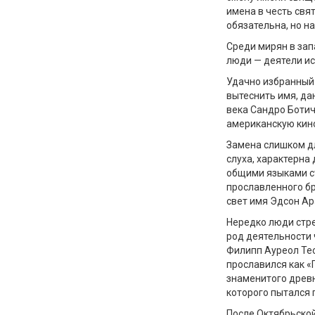
имена в честь свя
обязательна, но н
Среди мирян в за
люди — деятели ис
Удачно избранный
вытеснить имя, да
века Сандро Боти
американскую кин
Замена слишком д
слуха, характерна
общими языками с
прославленного бр
свет имя Эдсон Ар
Нередко люди стре
род деятельности 
Филипп Ауреол Тео
прославился как «
знаменитого древн
которого пытался 
После Октябрьской