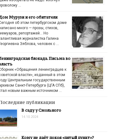
проволоку …
Дом Мурузи и его обитатели
Сегодня об этом петербургском доме
написано много — прозы, стихов,
мемуаров, репортажей… Но
талантливая журналистка Галина
Георгиевна Зяблова, человек с …
Ленинградская блокада. Письма во
власть
Сборник «Обращения ленинградцев к
советской власти», изданный в этом
году Центральным государственным
архивом Санкт-Петербурга (ЦГА СПб),
стал новым важным источником …
Последние публикации
В саду у Смольного
14.10.2024
Кому не даёт покоя «пятый пункт»?