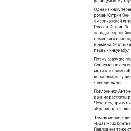
французскому труве
Одна из книг, пер
роман Кэтрин Энн 
американской лите
Рассел. Кэтрин Э
западноевропейско
немецкого переве
времени. Этот шед
первых инкунабул,
Поэму сразу же по
Современник гуге
мотивам поэмы «Ко
кораблём, везущи
человечество.
Поклонники Антона
ранние рассказы 
Чехонте», приняты
«Крапива», «Челов
Тем не менее, оди
«Брат моих братье
Павловича тоже ст