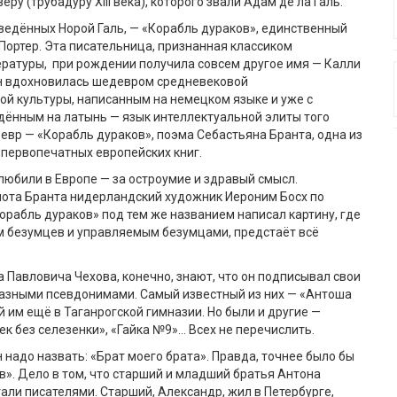
ру (трубадуру XIII века), которого звали Адам де ла Галь.
еведённых Норой Галь, — «Корабль дураков», единственный
Портер. Эта писательница, признанная классиком
ратуры, при рождении получила совсем другое имя — Калли
нн вдохновилась шедевром средневековой
й культуры, написанным на немецком языке и уже с
дённым на латынь — язык интеллектуальной элиты того
евр — «Корабль дураков», поэма Себастьяна Бранта, одна из
 первопечатных европейских книг.
любили в Европе — за остроумие и здравый смысл.
нота Бранта нидерландский художник Иероним Босх по
рабль дураков» под тем же названием написал картину, где
м безумцев и управляемым безумцами, предстаёт всё
 Павловича Чехова, конечно, знают, что он подписывал свои
разными псевдонимами. Самый известный из них — «Антоша
й им ещё в Таганрогской гимназии. Но были и другие —
ек без селезенки», «Гайка №9»… Всех не перечислить.
н надо назвать: «Брат моего брата». Правда, точнее было бы
в». Дело в том, что старший и младший братья Антона
али писателями. Старший, Александр, жил в Петербурге,