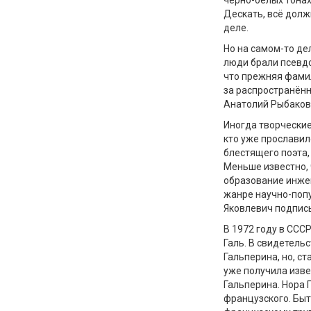
чёрно-белых тонах
Дескать, всё долж
деле.
Но на самом-то де
люди брали псевд
что прежняя фамил
за распространён
Анатолий Рыбаков,
Иногда творческие
кто уже прослави
блестящего поэта,
Меньше известно, 
образование инжен
жанре научно-попу
Яковлевич подписы
В 1972 году в ССС
Галь. В свидетель
Гальперина, но, с
уже получила изве
Гальперина. Нора 
французского. Быт