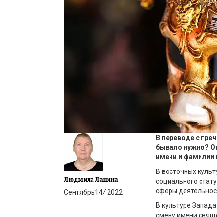
В переводе с гре
бывало нужно? Ок
имени и фамилии
В восточных культ
Людмила Лапина
социального стату
сферы деятельнос
Сентябрь
14
/
2022
В культуре Запада
смену имени свящ