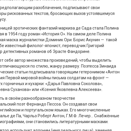
предполагающим разоблачения, подписывают свои
оры рискованных текстов, бросающих вызов устоявшемуся
усу.
ницей эротических фантазий маркиза де Сада стала Полина
я в 1954 году роман «История О». На самом деле Полина
ая маска журналистки Доминик Ори. Борис Акунин — такой
бе известный филолог-японист, переводчик Григорий
р детективных романов об Эрасте Фандорине.
ет себе автор множества произведений, чтобы выделить
, отличающуюся по стилю, жанру размеру. Поэтесса Зинаида
тические статьи подписывала говорящим гетеронимом «Антон
емя Первой мировой войны письма солдатам на фронт —
х горничных и кухарки: «Дарья Павловна Соколова»,
евна Суханова» или «Ксения Яковлевна Алексеева».
ть в своём разнообразном творчестве
альский поэт Фернандо Пессоа. Он создавал свои
нглийском и португальском языках. Его многочисленные
лье де Па, Чарльз Роберт Антон, Г.М.Ф. Лечер… Снабжённые
иографиями, они становились литературными масками.
 автор использует аллоним (имя реального лица), заменяя