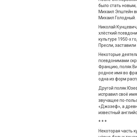
было стать новым,
Михаил Эпштейн в
Михаил Голодный.
Николай Кунцевич,
хлёсткий псевдони
культуре 1950-х г
Пресли, заставили
Некоторые деятел
псевдонимами скр
Францию, поляк В
родное имя во фра
одна из форм расп
Другой поляк Юзе
исправил своё имя
звучащее по-польс
«Джозеф», а древн
известный англий
*
*
*
Некоторая часть 