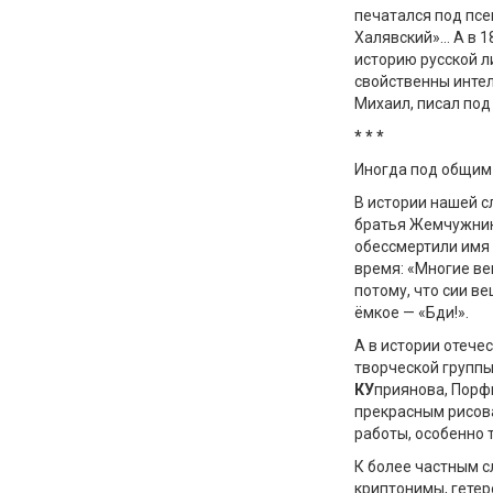
печатался под псе
Халявский»… А в 1
историю русской л
свойственны интел
Михаил, писал под
*
*
*
Иногда под общим
В истории нашей с
братья Жемчужник
обессмертили имя 
время: «Многие ве
потому, что сии ве
ёмкое — «Бди!».
А в истории отече
творческой группы
К
У
приянова, Пор
прекрасным рисов
работы, особенно 
К более частным с
криптонимы, гетер