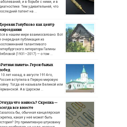
заболеваний, и в борьбе с ними, и в
диагностике. Тем удивительней, что
последний патент на …
Деревня Голубково как центр
мироздания
Всё в нашем мире взаимосвязано. Вот
и очередная публикация из
воспоминаний талантливого
петербургского литератора Галины
Зябловой (1931–2017) — о том …
«Ратная палата». Герои былых
побед
110 лет назад, в августе 1914-го,
Россия вступила в Первую мировую
войну. Тогда её называли Великой или
Германской. А в Царском …
Откуда что взялось? Скрепка —
всегда все вместе
Казалось бы, обычная канцелярская
скрепка, какая у неё может быть
история? Эту примитивную штуковину
даже изобретать не надо: изогнул