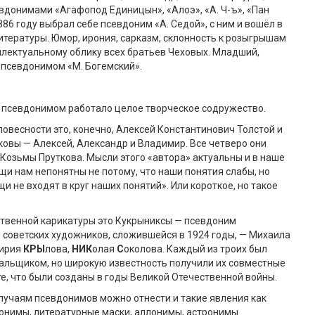
вдонимами «Агафопод Единицын», «Алоэ», «А. Ч-ъ», «Пан
886 году выбрал себе псевдоним «А. Седой», с ним и вошёл в
итературы. Юмор, ирония, сарказм, склонность к розыгрышам
лектуальному облику всех братьев Чеховых. Младший,
 псевдонимом «М. Богемский».
 псевдонимом работало целое творческое содружество.
ловесности это, конечно, Алексей Константинович Толстой и
овы — Алексей, Александр и Владимир. Все четверо они
Козьмы Пруткова. Мысли этого «автора» актуальны и в наше
щи нам непонятны не потому, что наши понятия слабы, но
щи не входят в круг наших понятий». Или короткое, но такое
ственной карикатуры это Кукрыниксы — псевдоним
 советских художников, сложившейся в 1924 годы, — Михаила
фирия
К
РЫ
лова,
Н
ИК
олая
С
околова. Каждый из троих был
альщиком, но широкую известность получили их совместные
те, что были созданы в годы Великой Отечественной войны.
лучаям псевдонимов можно отнести и такие явления как
онимы, литературные маски, аллонимы, астронимы.