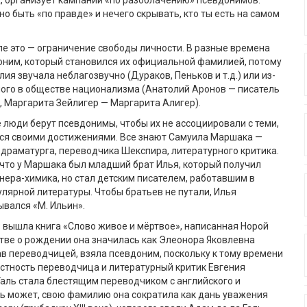
, организует кампании «по разоблачению» псевдонимов.
но быть «по правде» и нечего скрывать, кто ты есть на самом
ле это — ограничение свободы личности. В разные времена
оним, который становился их официальной фамилией, потому
ия звучала неблагозвучно (Дураков, Пеньков и т.д.) или из-
ного в обществе национализма (Анатолий Аронов — писатель
 Маргарита Зейлигер — Маргарита Алигер).
 люди берут псевдонимы, чтобы их не ассоциировали с теми,
лся своими достижениями. Все знают Самуила Маршака —
 драматурга, переводчика Шекспира, литературного критика.
что у Маршака был младший брат Илья, который получил
ера-химика, но стал детским писателем, работавшим в
лярной литературы. Чтобы братьев не путали, Илья
вался «М. Ильин».
Р вышла книга «Слово живое и мёртвое», написанная Норой
стве о рождении она значилась как Элеонора Яковлевна
тав переводчицей, взяла псевдоним, поскольку к тому времени
стность переводчица и литературный критик Евгения
Галь стала блестящим переводчиком с английского и
ь может, свою фамилию она сократила как дань уважения