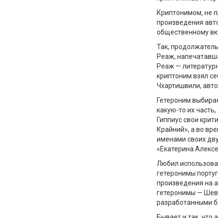
Криптонимом, не 
произведения авт
общественному вк
Так, продолжатель
Реаж, напечатавша
Реаж — литературн
криптоним взял се
Чхартишвили, авто
Гетероним выбира
какую-то их часть
Гиппиус свои кри
Крайний», а во вр
именами своих дву
«Екатерина Алексе
Любил использова
гетеронимы португ
произведения на а
гетеронимы — Шева
разработанными б
Бывает и так, что