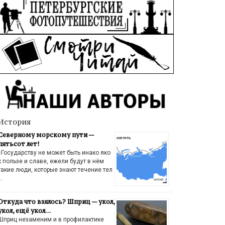
История
Северному морскому пути —
пятьсот лет!
«Государству не может быть инако яко
к пользе и славе, ежели будут в нём
такие люди, которые знают течение тел
…
Откуда что взялось? Шприц — укол,
укол, ещё укол…
Шприц незаменим и в профилактике