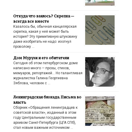
Откуда что взялось? Скрепка —
всегда все вместе
Казалось бы, обычная канцелярская
скрепка, какая у неё может быть
история? Эту примитивную штуковину
даже изобретать не надо: изогнул
проволоку …
Дом Мурузи и его обитатели
Сегодня об этом петербургском доме
написано много — прозы, стихов,
мемуаров, репортажей… Но талантливая
журналистка Галина Георгиевна
Зяблова, человек с …
Ленинградская блокада. Письма во
власть
Сборник «Обращения ленинградцев к
советской власти», изданный в этом
году Центральным государственным
архивом Санкт-Петербурга (ЦГА СПб),
стал новым важным источником …