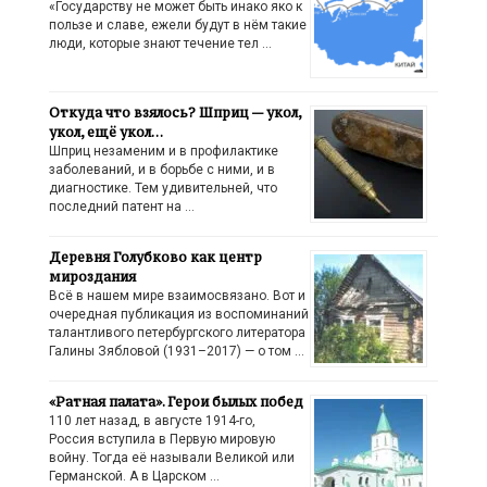
«Государству не может быть инако яко к
пользе и славе, ежели будут в нём такие
люди, которые знают течение тел …
Откуда что взялось? Шприц — укол,
укол, ещё укол…
Шприц незаменим и в профилактике
заболеваний, и в борьбе с ними, и в
диагностике. Тем удивительней, что
последний патент на …
Деревня Голубково как центр
мироздания
Всё в нашем мире взаимосвязано. Вот и
очередная публикация из воспоминаний
талантливого петербургского литератора
Галины Зябловой (1931–2017) — о том …
«Ратная палата». Герои былых побед
110 лет назад, в августе 1914-го,
Россия вступила в Первую мировую
войну. Тогда её называли Великой или
Германской. А в Царском …