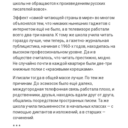
школы не обращаются к произведениям русских
писателей вовсе».
Эффект «самой читающей страны в мире» во многом
объяснялся тем, что никаких нынешних гаджетов с
интернетом ещё не было, а в телевизоре работали
всего два-три канала. К тому же школа учила читать
гораздо лучше, чем теперь, а газетно-журнальная
публицистика, начиная с 1960-х годов, находилась на
высоком профессиональном уровне. Да и в
обществе считалось, что читать престижно, модно.
Не случайно почти в каждой квартире были две-три
книжные полки с «красивыми корешками».
И писали тогда в общей массе лучше. По тем же
причинам. До эсэмэсок было ещё далеко,
междугородная телефонная связь работала плохо, и
родственники, друзья, находясь вдали друг от друга,
общались посредством пространных писем. Та же
школа учила письменности: в начальных классах — с
помощью диктантов и изложений, а в старших —
сочинений.
* * *