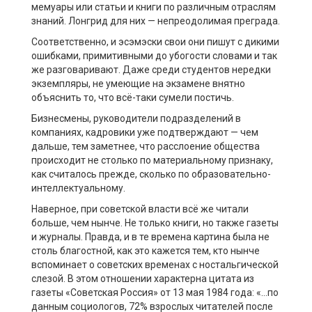
мемуары или статьи и книги по различным отраслям
знаний. Лонгрид для них — непреодолимая преграда.
Соответственно, и эсэмэски свои они пишут с дикими
ошибками, примитивными до убогости словами и так
же разговаривают. Даже среди студентов нередки
экземпляры, не умеющие на экзамене внятно
объяснить то, что всё-таки сумели постичь.
Бизнесмены, руководители подразделений в
компаниях, кадровики уже подтверждают — чем
дальше, тем заметнее, что расслоение общества
происходит не столько по материальному признаку,
как считалось прежде, сколько по образовательно-
интеллектуальному.
Наверное, при советской власти всё же читали
больше, чем нынче. Не только книги, но также газеты
и журналы. Правда, и в те времена картина была не
столь благостной, как это кажется тем, кто нынче
вспоминает о советских временах с ностальгической
слезой. В этом отношении характерна цитата из
газеты «Советская Россия» от 13 мая 1984 года: «…по
данным социологов, 72% взрослых читателей после