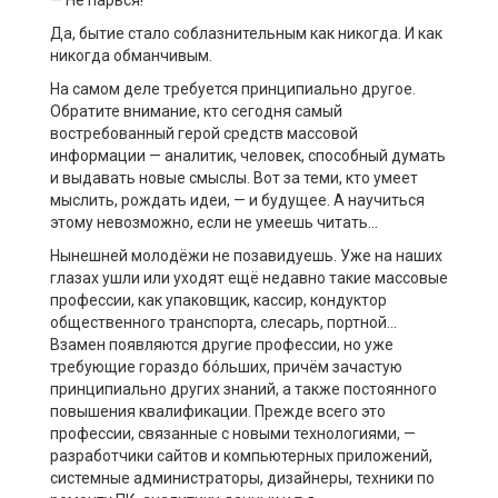
— Не парься!
Да, бытие стало соблазнительным как никогда. И как
никогда обманчивым.
На самом деле требуется принципиально другое.
Обратите внимание, кто сегодня самый
востребованный герой средств массовой
информации — аналитик, человек, способный думать
и выдавать новые смыслы. Вот за теми, кто умеет
мыслить, рождать идеи, — и будущее. А научиться
этому невозможно, если не умеешь читать…
Нынешней молодёжи не позавидуешь. Уже на наших
глазах ушли или уходят ещё недавно такие массовые
профессии, как упаковщик, кассир, кондуктор
общественного транспорта, слесарь, портной…
Взамен появляются другие профессии, но уже
требующие гораздо бóльших, причём зачастую
принципиально других знаний, а также постоянного
повышения квалификации. Прежде всего это
профессии, связанные с новыми технологиями, —
разработчики сайтов и компьютерных приложений,
системные администраторы, дизайнеры, техники по