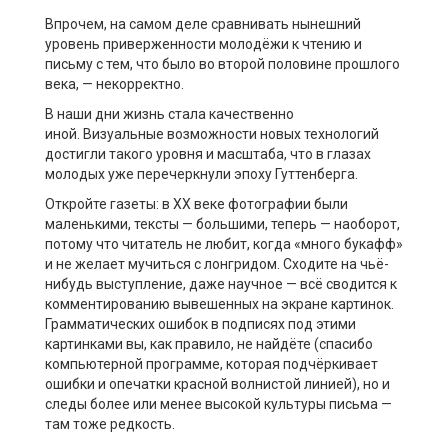
Впрочем, на самом деле сравнивать нынешний
уровень приверженности молодёжи к чтению и
письму с тем, что было во второй половине прошлого
века, — некорректно.
В наши дни жизнь стала качественно
иной. Визуальные возможности новых технологий
достигли такого уровня и масштаба, что в глазах
молодых уже перечеркнули эпоху Гуттенберга.
Откройте газеты: в ХХ веке фотографии были
маленькими, тексты — большими, теперь — наоборот,
потому что читатель не любит, когда «много букафф»
и не желает мучиться с лонгридом. Сходите на чьё-
нибудь выступление, даже научное — всё сводится к
комментированию вывешенных на экране картинок.
Грамматических ошибок в подписях под этими
картинками вы, как правило, не найдёте (спасибо
компьютерной программе, которая подчёркивает
ошибки и опечатки красной волнистой линией), но и
следы более или менее высокой культуры письма —
там тоже редкость.