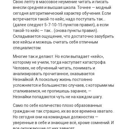
Свою лепту в массовое неумение читать и писать
внесли средняя и высшая школа. Точнее — модный
сегодня алгоритмический характер обучения. Если
встречается такой-то кейс, надо поступать так…
(далее следуют 5-7-10-15 пунктов правил), а если
такой-то кейс — так… (снова пункты правил).
Складывается ощущение, что достаточно зазубрить
все кейсы и можешь считать себя отличным
специалистом.
Многие так и делают. Но если выпадает «кейс»,
которому не учили, тогда наступает катастрофа.
Человек, не обученный читать, понимать и
анализировать прочитанное, оказывается
Незнайкой. А поскольку жизнь постоянно
усложняется и большинство случаев, с которыми мы
сталкиваемся, не пропишешь заранее, —
Незнайки попадаются чуть не на каждом шагу.
Само по себе количество плохо образованных
граждан не так страшно, их во все времена хватало.
Но сегодня они на командных должностях —
уверенные в себе и знающие всё, кроме сомнений. И
все окружающие от них зависят.