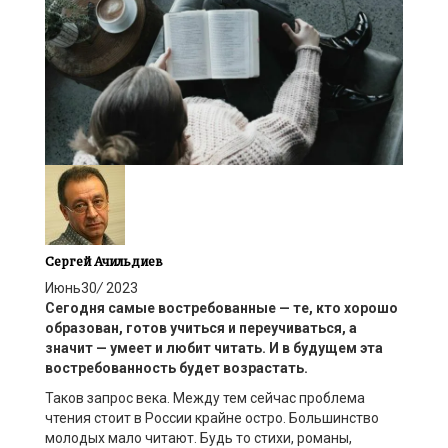
Сергей Ачильдиев
Июнь
30
/
2023
С
егодня
самые
востребован
н
ы
е — те, кто
хорошо
образован, готов учиться и переучиваться, а
значит
—
уме
ет
и люб
ит
читать
.
И в
будущем
эта
востребованность будет возрастать.
Таков запрос века. Между тем сейчас проблема
чтения стоит в России крайне остро. Большинство
молодых мало читают. Будь то стихи, романы,