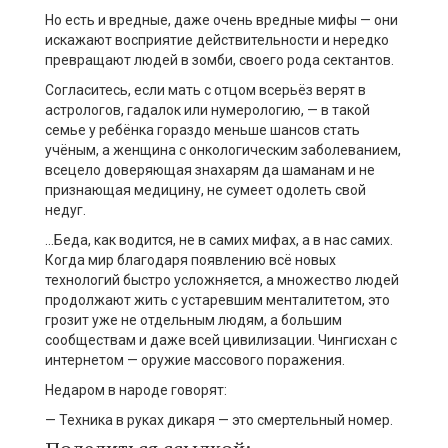
Но есть и вредные, даже очень вредные мифы — они
искажают восприятие действительности и нередко
превращают людей в зомби, своего рода сектантов.
Согласитесь, если мать с отцом всерьёз верят в
астрологов, гадалок или нумерологию, — в такой
семье у ребёнка гораздо меньше шансов стать
учёным, а женщина с онкологическим заболеванием,
всецело доверяющая знахарям да шаманам и не
признающая медицину, не сумеет одолеть свой
недуг.
…Беда, как водится, не в самих мифах, а в нас самих.
Когда мир благодаря появлению всё новых
технологий быстро усложняется, а множество людей
продолжают жить с устаревшим менталитетом, это
грозит уже не отдельным людям, а большим
сообществам и даже всей цивилизации. Чингисхан с
интернетом — оружие массового поражения.
Недаром в народе говорят:
— Техника в руках дикаря — это смертельный номер.