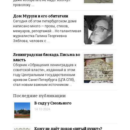
даже изобретать не надо: изогнул
проволоку …
Дом Мурузи и его обитатели
Сегодня об этом петербургском доме
написано много — прозы, стихов,
мемуаров, репортажей… Но талантливая
журналистка Галина Георгиевна
Зяблова, человек с …
Ленинградская блокада. Письма во
власть
Сборник «Обращения ленинградцев к
советской власти», изданный в этом
году Центральным государственным
архивом Санкт-Петербурга (ЦГА СПб),
стал новым важным источником …
Последние публикации
В саду у Смольного
14.10.2024
Кому не даёт покоя «пятый пункт»?