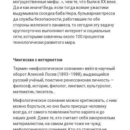
могущественные мифы…», чем те, что были в ХХ веке.
Да и как иначе! Ведь если тогда всякие ужастики
выдумывала соседка баба Нюра, бульварная пресса
да службы безопасности, работавшие по обе
стороны железного занавеса, то сегодня эту задачу
круглосуточно выполняют интернет и социальные
сети, которыми охвачены около 100 процентов
технологически развитого мира.
Чингисхан с интернетом
Термин «мифологическое сознание» ввёл в научный
оборот Алексей Лосев (1893–1988), выдающийся
русский учёный, поистине ренессансная личность —
философ, историк, филолог, лингвист, культуролог,
математик, писатель…
Мифологическое сознание можно критиковать, с ним
можно бороться, но оно было присуще человеку
всегда, от самого появления homo sapiens и до
наших дней. Даже те, кто считает себя закоренелым
материалистом, на самом деле тоже не чужд
мифологического сознания. Кто-то старается не