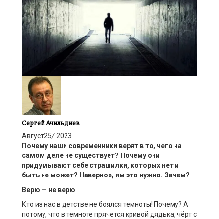
Сергей Ачильдиев
Август
25
/
2023
Почему
наши
современни
ки
верят в то, чего на
самом деле не существует?
Почему они
придумывают себе
страшилки, которых нет и
быть не может?
Наверное
,
им это нужно
.
Зачем
?
Верю — не верю
Кто из нас в детстве не боялся темноты! Почему? А
потому, что в темноте прячется кривой дядька, чёрт с