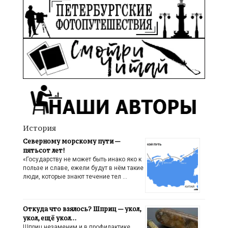
История
Северному морскому пути —
пятьсот лет!
«Государству не может быть инако яко к
пользе и славе, ежели будут в нём такие
люди, которые знают течение тел …
Откуда что взялось? Шприц — укол,
укол, ещё укол…
Шприц незаменим и в профилактике