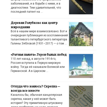
заболеваний, и в борьбе с ними, и в
диагностике. Тем удивительней, что
последний патент на …
Деревня Голубково как центр
мироздания
Всё в нашем мире взаимосвязано. Вот и
очередная публикация из воспоминаний
талантливого петербургского литератора
Галины Зябловой (1931–2017) — о том …
«Ратная палата». Герои былых побед
110 лет назад, в августе 1914-го,
Россия вступила в Первую мировую
войну. Тогда её называли Великой или
Германской. А в Царском …
Откуда что взялось? Скрепка —
всегда все вместе
Казалось бы, обычная канцелярская
скрепка, какая у неё может быть
история? Эту примитивную штуковину