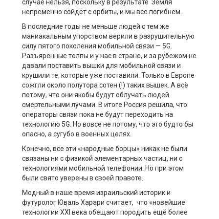
случае нельзя, поскольку в результате Земля
непременно сойдёт с орбиты, и мы все погибнем.
В последние годы не меньше людей с тем же
маниакальным упорством верили в разрушительную
силу пятого поколения мобильной связи — 5G.
Разъярённые толпы и у нас в стране, и за рубежом не
давали поставить вышки для мобильной связи и
крушили те, которые уже поставили. Только в Европе
сожгли около полутора сотен (!) таких вышек. А всё
потому, что они якобы будут облучать людей
смертельными лучами. В итоге Россия решила, что
операторы связи пока не будут переходить на
технологию 5G. Но вовсе не потому, что это будто бы
опасно, а сугубо в военных целях.
Конечно, все эти «народные борцы» никак не были
связаны ни с физикой элементарных частиц, ни с
технологиями мобильной телефонии. Но при этом
были свято уверены в своей правоте.
Модный в наше время израильский историк и
футуролог Юваль Харари считает, что «новейшие
технологии XXI века обещают породить ещё более