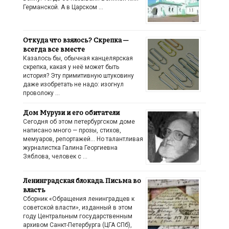
Германской. А в Царском …
Откуда что взялось? Скрепка —
всегда все вместе
Казалось бы, обычная канцелярская
скрепка, какая у неё может быть
история? Эту примитивную штуковину
даже изобретать не надо: изогнул
проволоку …
Дом Мурузи и его обитатели
Сегодня об этом петербургском доме
написано много — прозы, стихов,
мемуаров, репортажей… Но талантливая
журналистка Галина Георгиевна
Зяблова, человек с …
Ленинградская блокада. Письма во
власть
Сборник «Обращения ленинградцев к
советской власти», изданный в этом
году Центральным государственным
архивом Санкт-Петербурга (ЦГА СПб),