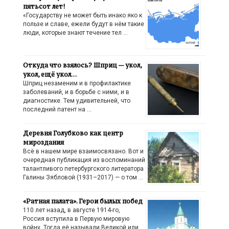
пятьсот лет!
«Государству не может быть инако яко к
пользе и славе, ежели будут в нём такие
люди, которые знают течение тел …
Откуда что взялось? Шприц — укол,
укол, ещё укол…
Шприц незаменим и в профилактике
заболеваний, и в борьбе с ними, и в
диагностике. Тем удивительней, что
последний патент на …
Деревня Голубково как центр
мироздания
Всё в нашем мире взаимосвязано. Вот и
очередная публикация из воспоминаний
талантливого петербургского литератора
Галины Зябловой (1931–2017) — о том …
«Ратная палата». Герои былых побед
110 лет назад, в августе 1914-го,
Россия вступила в Первую мировую
войну. Тогда её называли Великой или