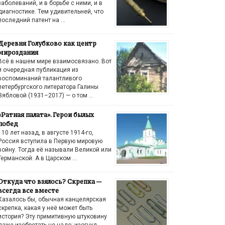
заболеваний, и в борьбе с ними, и в
диагностике. Тем удивительней, что
последний патент на …
Деревня Голубково как центр
мироздания
Всё в нашем мире взаимосвязано. Вот
и очередная публикация из
воспоминаний талантливого
петербургского литератора Галины
Зябловой (1931–2017) — о том …
«Ратная палата». Герои былых
побед
110 лет назад, в августе 1914-го,
Россия вступила в Первую мировую
войну. Тогда её называли Великой или
Германской. А в Царском …
Откуда что взялось? Скрепка —
всегда все вместе
Казалось бы, обычная канцелярская
скрепка, какая у неё может быть
история? Эту примитивную штуковину
даже изобретать не надо: изогнул