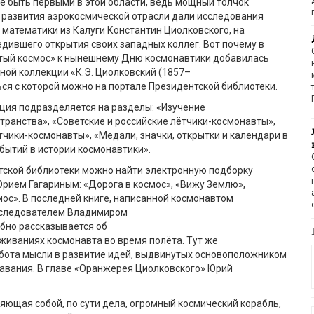
не быть первыми в этой области, ведь мощный толчок
 развития аэрокосмической отрасли дали исследования
 математики из Калуги Константин Циолковского, на
дившего открытия своих западных коллег. Вот почему в
тый космос» к нынешнему Дню космонавтики добавилась
ной коллекции «К.Э. Циолковский (1857–
ься с которой можно на портале Президентской библиотеки.
ция подразделяется на разделы: «Изучение
транства», «Советские и российские лётчики-космонавты»,
чики-космонавты», «Медали, значки, открытки и календари в
бытий в истории космонавтики».
тской библиотеки можно найти электронную подборку
Юрием Гагариным: «Дорога в космос», «Вижу Землю»,
мос». В последней книге, написанной космонавтом
исследователем Владимиром
бно рассказывается об
иваниях космонавта во время полёта. Тут же
бота мысли в развитие идей, выдвинутых основоположником
авания. В главе «Оранжерея Циолковского» Юрий
яющая собой, по сути дела, огромный космический корабль,