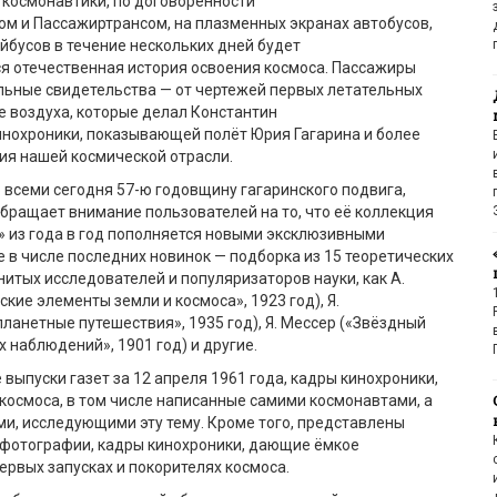
 космонавтики, по договорённости
ом и Пассажиртрансом, на плазменных экранах автобусов,
йбусов в течение нескольких дней будет
я отечественная история освоения космоса. Пассажиры
льные свидетельства — от чертежей первых летательных
 воздуха, которые делал Константин
инохроники, показывающей полёт Юрия Гагарина и более
ия нашей космической отрасли.
 всеми сегодня 57-ю годовщину гагаринского подвига,
бращает внимание пользователей на то, что её коллекция
 из года в год пополняется новыми эксклюзивными
 в числе последних новинок — подборка из 15 теоретических
нитых исследователей и популяризаторов науки, как А.
кие элементы земли и космоса», 1923 год), Я.
анетные путешествия», 1935 год), Я. Мессер («Звёздный
х наблюдений», 1901 год) и другие.
выпуски газет за 12 апреля 1961 года, кадры кинохроники,
 космоса, в том числе написанные самими космонавтами, а
и, исследующими эту тему. Кроме того, представлены
 фотографии, кадры кинохроники, дающие ёмкое
ервых запусках и покорителях космоса.