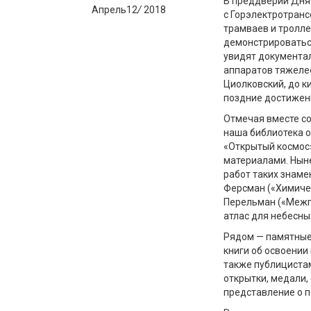
В преддверии Дня
Апрель
12
/
2018
с Горэлектротранс
трамваев и тролле
демонстрироватьс
увидят документа
аппаратов тяжелее
Циолковский, до к
поздние достижен
Отмечая вместе со
наша библиотека о
«Открытый космос»
материалами. Ныне
работ таких знаме
Ферсман («Химичес
Перельман («Межпл
атлас для небесны
Рядом — памятные 
книги об освоении
также публицистам
открытки, медали,
представление о п