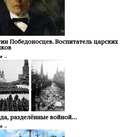
ин Победоносцев. Воспитатель царских
иков
ее
→
да, разделённые войной…
ее
→