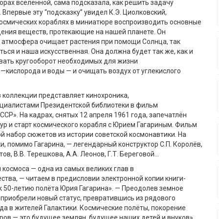
орах вселенной, сама подсказала, как решить задачу
 Впервые эту “подсказку” увидел К.Э. Циолковский,
осмических кораблях в миниатюре воспроизводить основные
ения веществ, протекающие на нашей планете. Он
я атмосфера очищает растения при помощи Солнца, так
ься и наша искусственная. Она должна будет так же, как и
вать кругооборот необходимых для жизни
—кислорода и воды — и очищать воздух от углекислого
 коллекции представляет кинохроника,
циалистами Президентской библиотеки в фильм
ССР». На кадрах, снятых 12 апреля 1961 года, запечатлён
р и старт космического корабля с Юрием Гагариным. Фильм
й набор сюжетов из истории советской космонавтики. На
и, помимо Гагарина, — легендарный конструктор С.П. Королёв,
тов, В.В. Терешкова, А.А. Леонов, Г.Т. Береговой…
 космоса — одна из самых великих глав в
ства, — читаем в предисловии электронной копии книги-
к 50-летию полёта Юрия Гагарина». — Преодолев земное
приобрели новый статус, превратившись из рядового
да в жителей Галактики. Космические полёты, покорение
ров — это будущее землян, будущее наших детей и внуков».