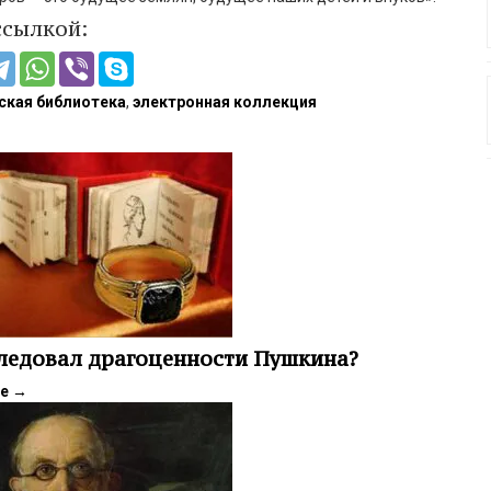
ссылкой:
ская библиотека
,
электронная коллекция
ледовал драгоценности Пушкина?
ее
→