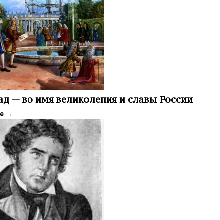
ад — во имя великолепия и славы России
ее
→