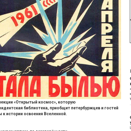
лекции
«Открытый космос»
, которую
зидентск
ая
библиотек
а,
приобщит петербур
жцев и гостей
ы
к истории освоения Вселенной.