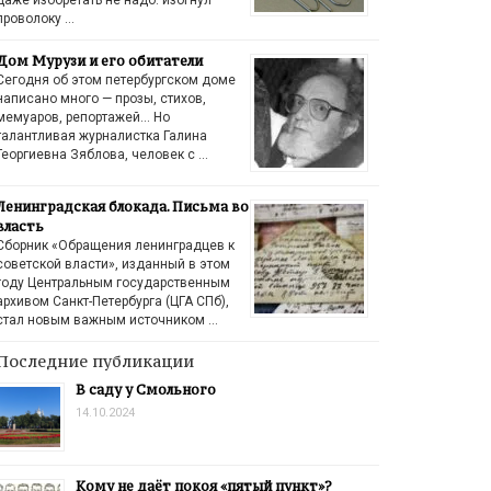
проволоку …
Дом Мурузи и его обитатели
Сегодня об этом петербургском доме
написано много — прозы, стихов,
мемуаров, репортажей… Но
талантливая журналистка Галина
Георгиевна Зяблова, человек с …
Ленинградская блокада. Письма во
власть
Сборник «Обращения ленинградцев к
советской власти», изданный в этом
году Центральным государственным
архивом Санкт-Петербурга (ЦГА СПб),
стал новым важным источником …
Последние публикации
В саду у Смольного
14.10.2024
Кому не даёт покоя «пятый пункт»?