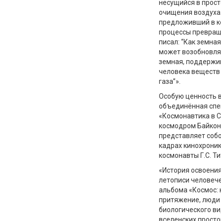
несущийся в прост
очищения воздуха.
предложивший в к
процессы превращ
писал: “Как земна
может возобновлят
земная, поддержи
человека веществ 
газа”».
Особую ценность в
объединённая спе
«Космонавтика в С
космодром Байкону
представляет собо
кадрах кинохроник
космонавты Г.С. Ти
«История освоения
летописи человече
альбома «Космос: 
притяжение, люди 
биологического ви
вселенских просто