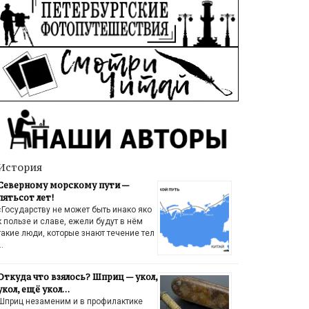
История
Северному морскому пути —
пятьсот лет!
«Государству не может быть инако яко
к пользе и славе, ежели будут в нём
такие люди, которые знают течение тел
…
Откуда что взялось? Шприц — укол,
укол, ещё укол…
Шприц незаменим и в профилактике