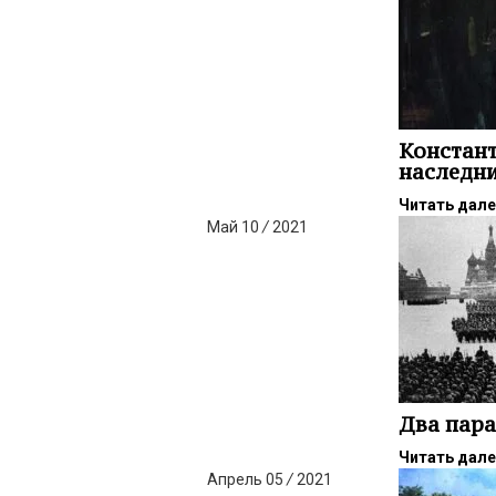
Констант
наследн
Читать дал
Май
10
/
2021
Два пара
Читать дал
Апрель
05
/
2021