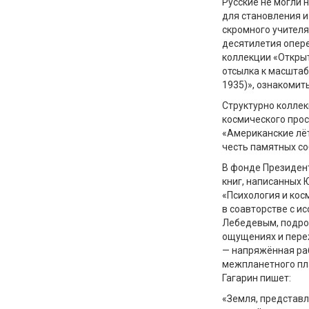
Русские не могли 
для становления и
скромного учителя
десятилетия опере
коллекции «Откры
отсылка к масштаб
1935)», ознакомит
Структурно коллек
космического прос
«Американские лёт
честь памятных со
В фонде Президен
книг, написанных 
«Психология и кос
в соавторстве с 
Лебедевым, подро
ощущениях и переж
— напряжённая ра
межпланетного пл
Гагарин пишет:
«Земля, представл