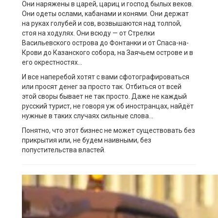
Они
наряжены в царей
,
цариц
и
господ былых веков.
Они одеты
ослами, кабанами
и
конями
. Они держат
на руках голубей и сов, возвышаются над толпой,
стоя на ходулях. Они всюду
—
от Стрелки
Васильевского острова до Фонтанки и от Спаса-на-
Крови до Казанского собора
, на
Заяч
ьем
остров
е
и
в
его
окрестност
ях…
И все наперебой хотят с вами сфотографироваться
или просят денег
за
просто так. Отбиться от всей
этой своры бывает не так просто. Даже не каждый
русский турист, не говоря уж об иностранцах, найдёт
нужные в таких случаях сильные слова…
Понятно, что этот бизнес не может существовать без
прикрытия или,
не
будем наивными,
без
попустительства
властей.