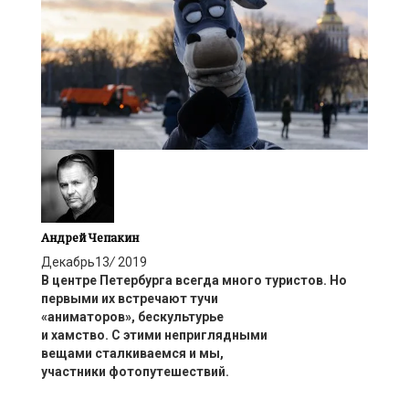
Андрей Чепакин
Декабрь
13
/
2019
В центре
Петербург
а всегда много
тури
стов
. Но
первыми
их
встречают тучи
«аниматоров»
,
бескультурье
и
хамство
.
С
эти
ми
неприглядными
вещами
сталкива
ем
ся и
мы,
участники
фотопутешествий
.