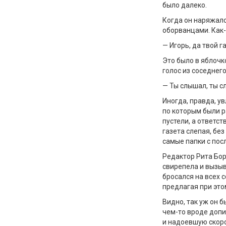
было далеко.
Когда он наряжалс
оборванцами. Как-
— Игорь, да твой г
Это было в яблочк
голос из соседнего
— Ты слышал, ты сл
Иногда, правда, у
по которым были р
пустели, а ответс
газета слепая, бе
самые папки с по
Редактор Рита Бор
свирепела и вызыв
бросался на всех 
предлагая при это
Видно, так уж он 
чем-то вроде допи
и надоевшую скоро