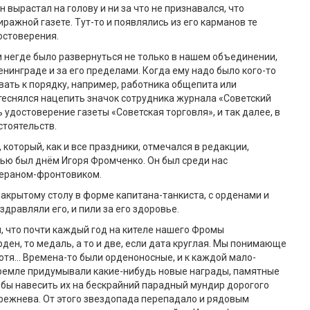
н вырастал на голову и ни за что не признавался, что
иражной газете. Тут-то и появлялись из его карманов те
остоверения.
и негде было развернуться не только в нашем объединении,
енинграде и за его пределами. Когда ему надо было кого-то
вать к порядку, например, работника общепита или
стеснялся нацепить значок сотрудника журнала «Советский
 удостоверение газеты «Советская торговля», и так далее, в
стоятельств.
 который, как и все праздники, отмечался в редакции,
ью был днём Игоря Фромченко. Он был среди нас
ераном-фронтовиком.
накрытому столу в форме капитана-танкиста, с орденами и
дравляли его, и пили за его здоровье.
, что почти каждый год на кителе нашего Фромы
рден, то медаль, а то и две, если дата круглая. Мы понимающе
отя… Времена-то были орденоносные, и к каждой мало-
Кремле придумывали какие-нибудь новые награды, памятные
тобы навесить их на бескрайний парадный мундир дорогого
режнева. От этого звездопада перепадало и рядовым