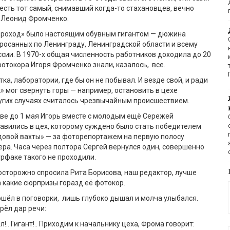
 есть тот самый, снимавший когда-то стахановцев, вечно
 Леонид Фромченко.
роход» было настоящим обувным гигантом — дюжина
росанных по Ленинграду, Ленинградской области и всему
сии. В 1970-х общая численность работников доходила до 20
фотокора Игоря Фромченко знали, казалось, все.
тка, лаборатории, где бы он не побывал. И везде свой, и ради
» мог свернуть горы — например, остановить в цехе
ругих случаях считалось чрезвычайным происшествием.
две до 1 мая Игорь вместе с молодым ещё Сережей
вились в цех, которому суждено было стать победителем
довой вахты» — за фоторепортажем на первую полосу
ра. Часа через полтора Сергей вернулся один, совершенно
рфаке такого не проходили.
осторожно спросила Рита Борисова, наш редактор, лучше
а какие сюрпризы горазд её фотокор.
вошёл в поговорки, лишь глубоко дышал и молча улыбался.
рёл дар речи:
л!.. Гигант!.. Приходим к начальнику цеха, Фрома говорит: