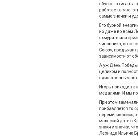
обувного гиганта о
работает в многот
самые значки и уд
Его бурной энерги
но даже во всём Л
охмурить или приз
чиновника, он не 
Союз», предъявить
зависимости от об
А уж День Победы,
целиком и полност
единственным вет
Игорь приходил к 
медалями. И мы поз
При этом замечали
прибавляется то о
перемигивались, х
мальской дате в 
знаки и значки, ч
Леонида Ильича Б