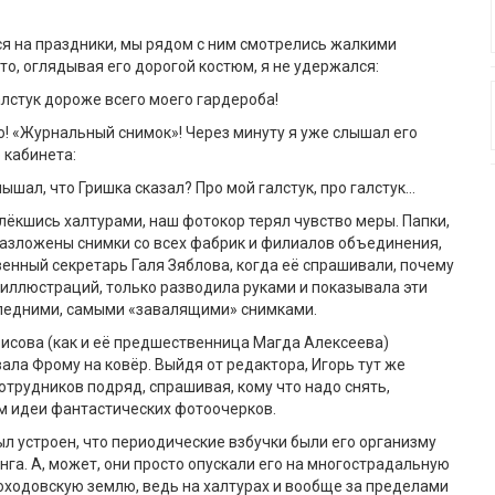
я на праздники, мы рядом с ним смотрелись жалкими
то, оглядывая его дорогой костюм, я не удержался:
алстук дороже всего моего гардероба!
о! «Журнальный снимок»! Через минуту я уже слышал его
 кабинета:
ышал, что Гришка сказал? Про мой галстук, про галстук…
влёкшись халтурами, наш фотокор терял чувство меры. Папки,
азложены снимки со всех фабрик и филиалов объединения,
твенный секретарь Галя Зяблова, когда её спрашивали, почему
з иллюстраций, только разводила руками и показывала эти
следними, самыми «завалящими» снимками.
исова (как и её предшественница Магда Алексеева)
ала Фрому на ковёр. Выйдя от редактора, Игорь тут же
сотрудников подряд, спрашивая, кому что надо снять,
м идеи фантастических фотоочерков.
был устроен, что периодические взбучки были его организму
нга. А, может, они просто опускали его на многострадальную
ходовскую землю, ведь на халтурах и вообще за пределами