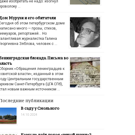
даже изобретать не надо: изогнул
проволоку …
Дом Мурузи и его обитатели
Сегодня об этом петербургском доме
написано много — прозы, стихов,
мемуаров, репортажей… Но
талантливая журналистка Галина
Георгиевна Зяблова, человек с …
Ленинградская блокада. Письма во
власть
Сборник «Обращения ленинградцев к
советской власти», изданный в этом
году Центральным государственным
архивом Санкт-Петербурга (ЦГА СПб),
стал новым важным источником …
Последние публикации
В саду у Смольного
14.10.2024
Кому не даёт покоя «пятый пункт»?