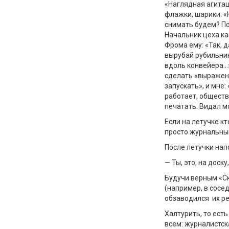
«Наглядная агитац
флажки, шарики: «Н
снимать будем? По
Начальник цеха ка
Фрома ему: «Так, 
вырубай рубильни
вдоль конвейера…» 
сделать «выражени
запускать», и мне:
работает, обществ
печатать. Видал м
Если на летучке кт
просто журнальный
После летучки на
— Ты, это, на доск
Будучи верным «Ск
(например, в сосе
обзаводился их р
Халтурить, то ест
всем: журналистск