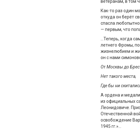
ветеранам, в том 
Как-то раз один м
откуда он берёт с
спасла любопытног
— первым, что попа
…Теперь, когда са
летнего Фромы, по
жизнелюбием и жиз
он с нами симонов
От Москвы до Брес
Нет такого места,
Где бы н
и
скиталис
А ордена и медали
из официальных са
Леонидовиче. Приз
Отечественной вой
освобождение Вар
1945 гг.»…