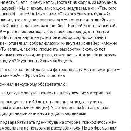
ия есть? Нет? Почему нет?» Достаёт из кофра, из карманов,
адувай!» Мы с начальником цеха надуваем, а он: «Так, кого
шли!» И — вперёд. Мы за ним. «Так кого снимать будем?»
нючит, что вот двое с затяжного участка и одна швейница…
давай всех сюда, всех за конвейер… Конвейер останавливай,
к! — развешиваем шары, большой флаг сюда, остальные
Никто и вякнуть не успел, он всех рассадил, заставил
е», отщёлкал, собрал флажки, кивнул на конвейер: «Можно
 «Ты запиши, где кто, проценты выработки, сколько лет
енные поручения, награды, сам знаешь. А я пошёл карточки
олодую? Журнальный снимок будет!».
о-то его хвалил: «Классный фоторепортаж! А этот, смотрите —
 снимок!» — Фрома был счастлив.
поминал дежурному обозревателю:
у, на доску не забудь, повесь на доску лучших материалов!
ороходу» почти 40 лет, он, конечно, и подхалтуривал
днем отделении милиции). У фотокоров из больших газет
едакционными значками и удостоверениями.
ь подзарабатывать где-нибудь на стороне, приходилось нам
ая зарплата не позволяла расслабляться. Но до Фромы нам