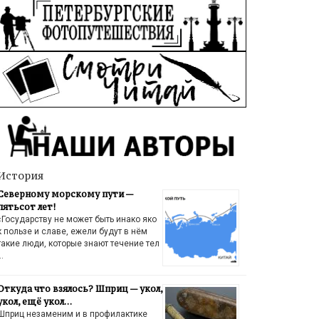
История
Северному морскому пути —
пятьсот лет!
«Государству не может быть инако яко
к пользе и славе, ежели будут в нём
такие люди, которые знают течение тел
…
Откуда что взялось? Шприц — укол,
укол, ещё укол…
Шприц незаменим и в профилактике