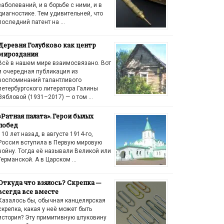
заболеваний, и в борьбе с ними, и в
диагностике. Тем удивительней, что
последний патент на …
Деревня Голубково как центр
мироздания
Всё в нашем мире взаимосвязано. Вот
и очередная публикация из
воспоминаний талантливого
петербургского литератора Галины
Зябловой (1931–2017) — о том …
«Ратная палата». Герои былых
побед
110 лет назад, в августе 1914-го,
Россия вступила в Первую мировую
войну. Тогда её называли Великой или
Германской. А в Царском …
Откуда что взялось? Скрепка —
всегда все вместе
Казалось бы, обычная канцелярская
скрепка, какая у неё может быть
история? Эту примитивную штуковину