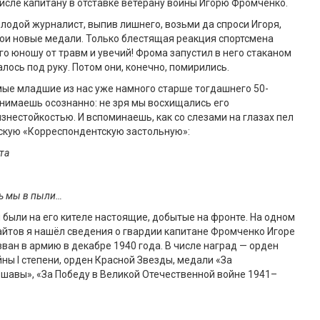
числе капитану в отставке ветерану войны Игорю Фромченко.
олодой журналист, выпив лишнего, возьми да спроси Игоря,
вои новые медали. Только блестящая реакция спортсмена
о юношу от травм и увечий! Фрома запустил в него стаканом
лось под руку. Потом они, конечно, помирились.
мые младшие из нас уже намного старше тогдашнего 50-
нимаешь осознанно: не зря мы восхищались его
нестойкостью. И вспоминаешь, как со слезами на глазах пел
скую «Корреспондентскую застольную»:
та
ь мы в пыли…
 были на его кителе настоящие, добытые на фронте. На одном
йтов я нашёл сведения о гвардии капитане Фромченко Игоре
ван в армию в декабре 1940 года. В числе наград — орден
ны I степени, орден Красной Звезды, медали «За
шавы», «За Победу в Великой Отечественной войне 1941–