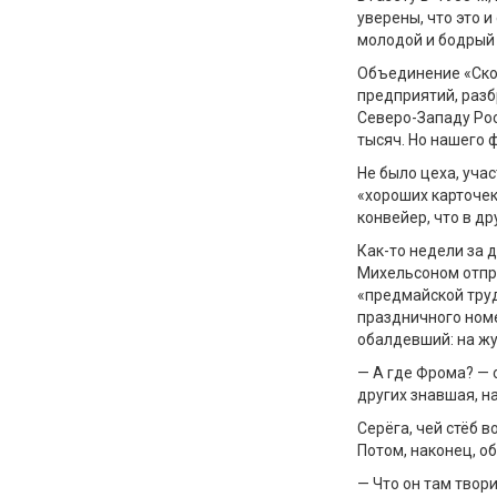
уверены, что это и
молодой и бодрый
Объединение «Ско
предприятий, разб
Северо-Западу Рос
тысяч. Но нашего 
Не было цеха, учас
«хороших карточек
конвейер, что в д
Как-то недели за 
Михельсоном отпра
«предмайской тру
праздничного номе
обалдевший: на жу
— А где Фрома? — 
других знавшая, н
Серёга, чей стёб 
Потом, наконец, об
— Что он там твори