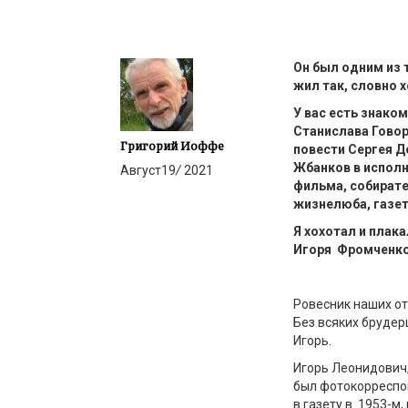
Он был одним из 
жил так, словно х
У вас есть знак
Станислава Говор
Григорий Иоффе
повести Сергея Д
Жбанков в исполн
Август
19
/
2021
фильма, собират
жизнелюба, газет
Я хохотал и плак
Игоря
Фромченк
Ровесник наших от
Без всяких брудер
Игорь.
Игорь Леонидович, 
был фотокорреспо
в газету в 1953-м,