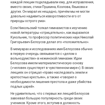
каждой лекции подкладывали ему, для исправления,
вместо своих, стихи Пушкина, Козлова, Языкова и
других. Он марал их нещадно, причём мы не могли
довольно надивиться изворотливости его от
природы острого ума».
Если Никольский толкал гимназистов к изучению
новой литературы «отрицательно», как выразился
Кукольник, то профессор политических наук Николай
Григорьевич Белоусов делал это «положительно».
В мемуарах и исследованиях имя Белоусова обычно
в первую очередь связывается с «делом о
вольнодумстве» в нежинской гимназии. Идеи
Белоусова имели материалистическую основу
(«человек существует в чувственном мире»). В своих
лекциях он отрицал «право наследовать земли и
крепостных крестьян», а также «говорил о
необходимости лишения престола и даже убийства
подлых царей».
Не удивительно, что с первых же лекций Белоусов
завоевал большую популярность среди своих
учеников. Кроме этого, вступив в должность