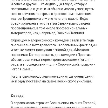
и совсем другое — комедию. Да такую, которую
поставили на сцене, и чтобы она имела успех, пусть
не в столичном театре, а в крепостном поместном
театре Трощинского — это не столь важно. Ведь
среди зрителей этого театра было немало людей
просвещённых, в том числе профессиональных
литераторов, как, например, Василий Капнист.
Образцом малороссийской комедии стали в те годы
пьесы Ивана Котляревского. Любопытный факт: один
и тот же сюжет послужил основой для «Москаля-
чарiвника» Котляревского, для комедии «Простак,
або хитрощi жiнки, перехитренi москалём» Гоголя-
отца, а впоследствии — для «Сорочинской ярмарки»
Гоголя-сына…
Гоголь-сын хорошо знал комедии отца, очень ценил
их и одну поставил на сцене Нежинского училища.
Соседи
В сорока километрах от Васильевки, имения Гоголей,
была расположена крепостная вотчина одного из