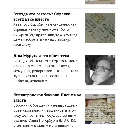
Откуда что взялось? Скрепка —
всегда все вместе
Казалось бы, обычная канцелярская
скрепка, какая у неё может быть
история? Эту примитивную штуковину
даже изобретать не надо: изогнул
проволоку …
Дом Мурузи и его обитатели
Сегодня об этом петербургском доме
написано много — прозы, стихов,
мемуаров, репортажей… Но талантливая
журналистка Галина Георгиевна
Зяблова, человек с …
Ленинградская блокада. Письма во
власть
Сборник «Обращения ленинградцев к
советской власти», изданный в этом
году Центральным государственным
архивом Санкт-Петербурга (ЦГА СПб),
стал новым важным источником …