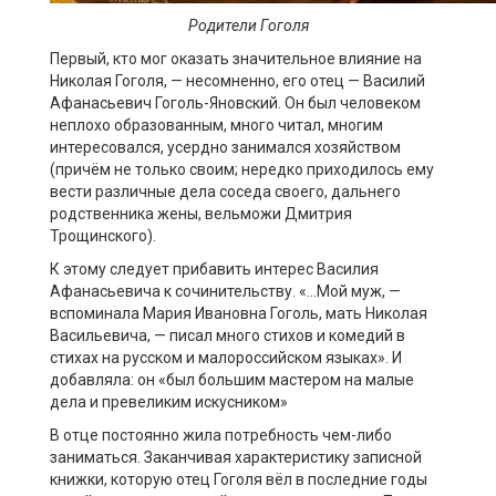
Родители Гоголя
Первый, кто мог оказать значительное влияние на
Николая Гоголя, — несомненно, его отец — Василий
Афанасьевич Гоголь-Яновский. Он был человеком
неплохо образованным, много читал, многим
интересовался, усердно занимался хозяйством
(причём не только своим; нередко приходилось ему
вести различные дела соседа своего, дальнего
родственника жены, вельможи Дмитрия
Трощинского).
К этому следует прибавить интерес Василия
Афанасьевича к сочинительству. «…Мой муж, —
вспоминала Мария Ивановна Гоголь, мать Николая
Васильевича, — писал много стихов и комедий в
стихах на русском и малороссийском языках». И
добавляла: он «был большим мастером на малые
дела и превеликим искусником»
В отце постоянно жила потребность чем-либо
заниматься. Заканчивая характеристику записной
книжки, которую отец Гоголя вёл в последние годы