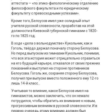
аттестата — «по этико-филологическому отделению
философского факультета и по юридическому
факультету с превосходными успехами».
Кроме того, Белоусов имел уже солидный опыт
учителя русской словесности, проработав на этой
должности в Киевской губернской гимназии с 1820-
го по 1825 год.
В ходе «дела о вольнодумстве» Кукольник, как и
Гоголь, твёрдо держал поначалу сторону Белоусова.
Но перед выпуском из гимназии Кукольник, понимая,
что вся эта история может отрицательно отразиться
на его будущей карьере, отказался от своих прежних
показаний и выступил на стороне противников
Белоусова. Гоголь же, сохраняя сторону Белоусова,
получил при выпуске вместо положенного ему 12-го
лишь 14-й класс…
Учитывая то влияние, какое Белоусов имел на
гимназистов, можно заключить, что он немало
потрудился, чтобы обратить их внимание к новым,
прогрессивным веяниям в русской словесности. И в
первую очередь этому влиянию должен был