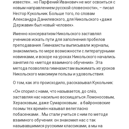
известен… но Парфений Иванович не мог освоиться с
новым направлением русской словесности», – писал
Нестор Кукольник. Больше того, по словам
Александра Данилевского, для Никольского «даже
Державин был новый человек».
Именно консерватизм Никольского заставлял
учеников искать пути для заполнения пробелов
преподавания. Гимназисты выписывали журналы,
знакомились по мере возможности с литературными
новинками, и вскоре на уроках Никольского начались
занятия по «методе взаимного обучения». Эта
метода позволяла гимназистам выжимать из уроков
Никольского максимум пользы и удовольствия.
О том, как это происходило, рассказывал Кукольник:
«Он спорил с нами, что называется, до слёз,
заставляя нас насильно восхищаться Ломоносовым,
Херасковым, даже Сумароковым… а байроновские
поэмы тех времён называл велегласно
побасенками… Мы стали учиться с ним по методе
взаимного обучения: он знакомил нас с так
называвшимися русскими классиками, а мы на