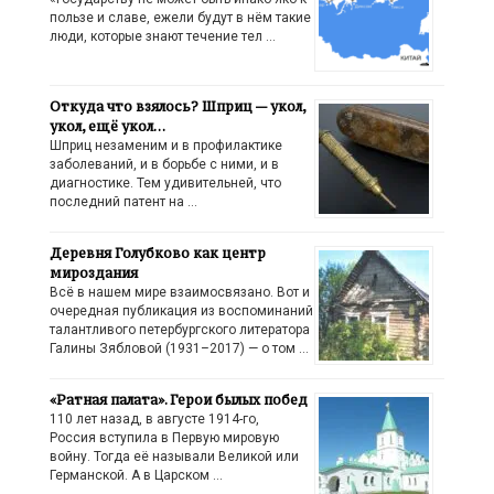
пользе и славе, ежели будут в нём такие
люди, которые знают течение тел …
Откуда что взялось? Шприц — укол,
укол, ещё укол…
Шприц незаменим и в профилактике
заболеваний, и в борьбе с ними, и в
диагностике. Тем удивительней, что
последний патент на …
Деревня Голубково как центр
мироздания
Всё в нашем мире взаимосвязано. Вот и
очередная публикация из воспоминаний
талантливого петербургского литератора
Галины Зябловой (1931–2017) — о том …
«Ратная палата». Герои былых побед
110 лет назад, в августе 1914-го,
Россия вступила в Первую мировую
войну. Тогда её называли Великой или
Германской. А в Царском …