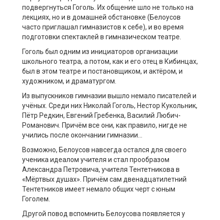
подвергнуться Гоголь. Их общение шло не только на
лекциях, но и в домашней обстановке (Белоусов
часто приглашал гимназистов к себе), и во время
подготовки спектаклей в гимназическом театре.
Гоголь был одним из инициаторов организации
школьного театра, а потом, как и его отец в Кибинцах,
был в этом театре и постановщиком, и актёром, и
художником, и драматургом.
Из выпускников гимназии вышло немало писателей и
учёных. Среди них Николай Гоголь, Нестор Кукольник,
Пётр Редкин, Евгений Гребенка, Василий Любич-
Романович. Причём все они, как правило, нигде не
учились после окончании гимназии…
Возможно, Белоусов навсегда остался для своего
ученика идеалом учителя и стал прообразом
Александра Петровича, учителя Тентетникова в
«Мёртвых душах». Причём сам двенадцатилетний
Тентетников имеет немало общих черт с юным
Гоголем.
Другой повод вспомнить Белоусова появляется у