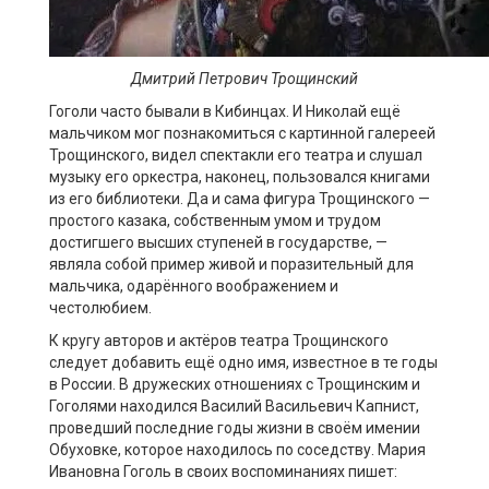
Дмитрий Петрович Трощинский
Гоголи часто бывали в Кибинцах. И Николай ещё
мальчиком мог познакомиться с картинной галереей
Трощинского, видел спектакли его театра и слушал
музыку его оркестра, наконец, пользовался книгами
из его библиотеки. Да и сама фигура Трощинского —
простого казака, собственным умом и трудом
достигшего высших ступеней в государстве, —
являла собой пример живой и поразительный для
мальчика, одарённого воображением и
честолюбием.
К кругу авторов и актёров театра Трощинского
следует добавить ещё одно имя, известное в те годы
в России. В дружеских отношениях с Трощинским и
Гоголями находился Василий Васильевич Капнист,
проведший последние годы жизни в своём имении
Обуховке, которое находилось по соседству. Мария
Ивановна Гоголь в своих воспоминаниях пишет: