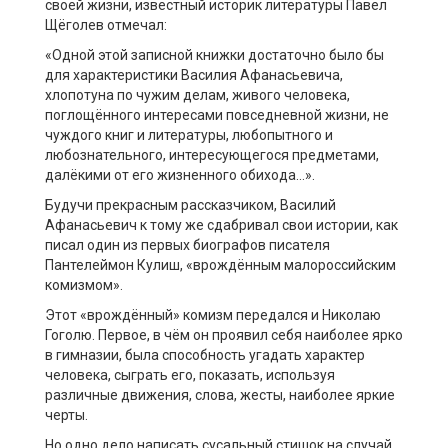
своей жизни, известный историк литературы Павел
Щёголев отмечал:
«Одной этой записной книжки достаточно было бы
для характеристики Василия Афанасьевича,
хлопотуна по чужим делам, живого человека,
поглощённого интересами повседневной жизни, не
чуждого книг и литературы, любопытного и
любознательного, интересующегося предметами,
далёкими от его жизненного обихода…».
Будучи прекрасным рассказчиком, Василий
Афанасьевич к тому же сдабривал свои истории, как
писал один из первых биографов писателя
Пантелеймон Кулиш, «врождённым малороссийским
комизмом».
Этот «врождённый» комизм передался и Николаю
Гоголю. Первое, в чём он проявил себя наиболее ярко
в гимназии, была способность угадать характер
человека, сыграть его, показать, используя
различные движения, слова, жесты, наиболее яркие
черты.
Но одно дело написать сусальный стишок на случай,