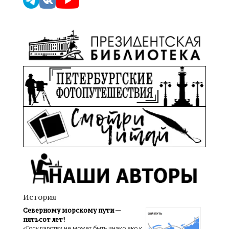
История
Северному морскому пути —
пятьсот лет!
«Государству не может быть инако яко к