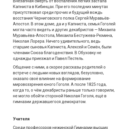
Внезапная смерть от воспаления лёгких застала
Капниста в Кибинцах. При его последних минутах
присутствовал среди прочих и будущий вождь
восстания Черниговского полка Сергей Муравьёв-
Апостол. В этом доме, да и у Капниста, семья Гоголей
могла часто видеть и других декабристов — Михаила
Муравьёва-Апостола, Михаила Бестужева-Рюмина,
Николая Лорера. Ничего удивительного, ведь
старшие сыновья Капниста, Алексей и Семён, были
членами Союза благоденствия. В Обуховку не
однажды приезжал и Павел Пестель.
Общение с ними, а скорее рассказы родителей о
встрече с людьми новых взглядов, безусловно,
оказало своё влияние на формирование
мировоззрения юного Гоголя. А после 1825 года,
когда то, о чём декабристы раньше только говорили,
не могло обойти стороной Николая Гоголя, ещё в
гимназии державшегося демократом.
Учителя
Среди профессоров нежинской Гимназии высших