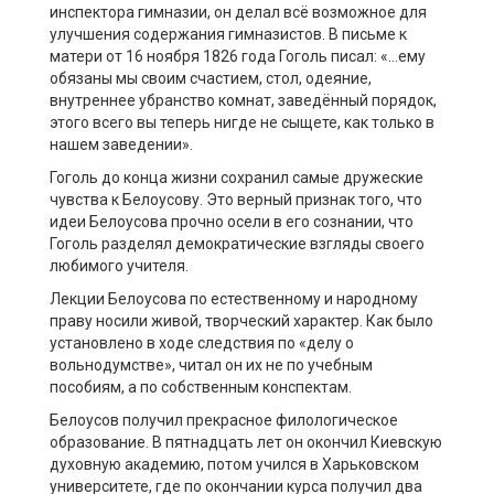
инспектора гимназии, он делал всё возможное для
улучшения содержания гимназистов. В письме к
матери от 16 ноября 1826 года Гоголь писал: «…ему
обязаны мы своим счастием, стол, одеяние,
внутреннее убранство комнат, заведённый порядок,
этого всего вы теперь нигде не сыщете, как только в
нашем заведении».
Гоголь до конца жизни сохранил самые дружеские
чувства к Белоусову. Это верный признак того, что
идеи Белоусова прочно осели в его сознании, что
Гоголь разделял демократические взгляды своего
любимого учителя.
Лекции Белоусова по естественному и народному
праву носили живой, творческий характер. Как было
установлено в ходе следствия по «делу о
вольнодумстве», читал он их не по учебным
пособиям, а по собственным конспектам.
Белоусов получил прекрасное филологическое
образование. В пятнадцать лет он окончил Киевскую
духовную академию, потом учился в Харьковском
университете, где по окончании курса получил два