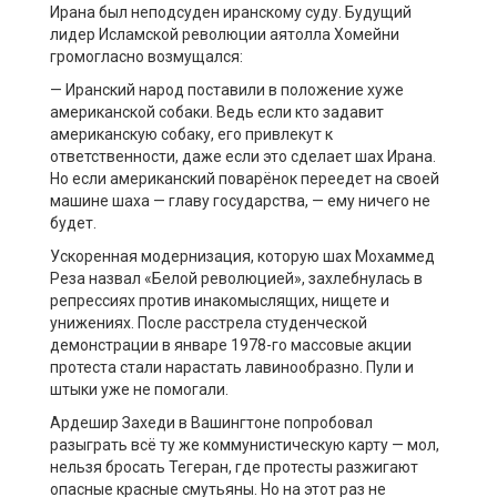
Ирана был неподсуден иранскому суду. Будущий
лидер Исламской революции аятолла Хомейни
громогласно возмущался:
— Иранский народ поставили в положение хуже
американской собаки. Ведь если кто задавит
американскую собаку, его привлекут к
ответственности, даже если это сделает шах Ирана.
Но если американский поварёнок переедет на своей
машине шаха — главу государства, — ему ничего не
будет.
Ускоренная модернизация, которую шах Мохаммед
Реза назвал «Белой революцией», захлебнулась в
репрессиях против инакомыслящих, нищете и
унижениях. После расстрела студенческой
демонстрации в январе 1978-го массовые акции
протеста стали нарастать лавинообразно. Пули и
штыки уже не помогали.
Ардешир Захеди в Вашингтоне попробовал
разыграть всё ту же коммунистическую карту — мол,
нельзя бросать Тегеран, где протесты разжигают
опасные красные смутьяны. Но на этот раз не