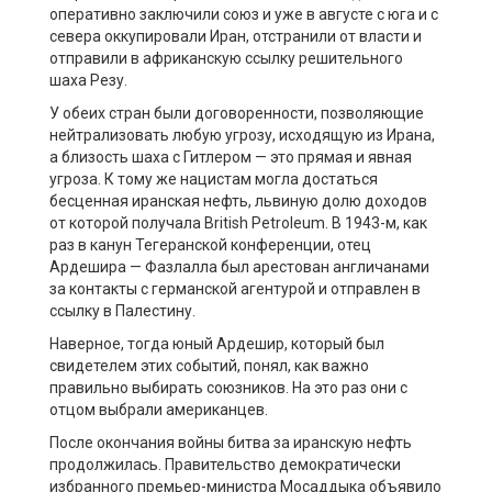
оперативно заключили союз и уже в августе с юга и с
севера оккупировали Иран, отстранили от власти и
отправили в африканскую ссылку решительного
шаха Резу.
У обеих стран были договоренности, позволяющие
нейтрализовать любую угрозу, исходящую из Ирана,
а близость шаха с Гитлером — это прямая и явная
угроза. К тому же нацистам могла достаться
бесценная иранская нефть, львиную долю доходов
от которой получала British Petroleum. В 1943-м, как
раз в канун Тегеранской конференции, отец
Ардешира — Фазлалла был арестован англичанами
за контакты с германской агентурой и отправлен в
ссылку в Палестину.
Наверное, тогда юный Ардешир, который был
свидетелем этих событий, понял, как важно
правильно выбирать союзников. На это раз они с
отцом выбрали американцев.
После окончания войны битва за иранскую нефть
продолжилась. Правительство демократически
избранного премьер-министра Мосаддыка объявило