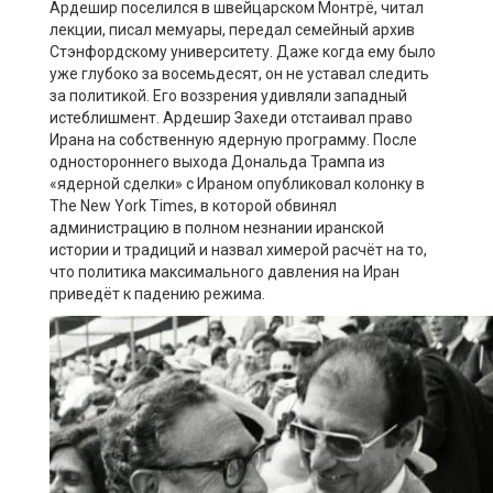
Ардешир поселился в швейцарском Монтрё, читал
лекции, писал мемуары, передал семейный архив
Стэнфордскому университету. Даже когда ему было
уже глубоко за восемьдесят, он не уставал следить
за политикой. Его воззрения удивляли западный
истеблишмент. Ардешир Захеди отстаивал право
Ирана на собственную ядерную программу. После
одностороннего выхода Дональда Трампа из
«ядерной сделки» с Ираном опубликовал колонку в
The New York Times, в которой обвинял
администрацию в полном незнании иранской
истории и традиций и назвал химерой расчёт на то,
что политика максимального давления на Иран
приведёт к падению режима.