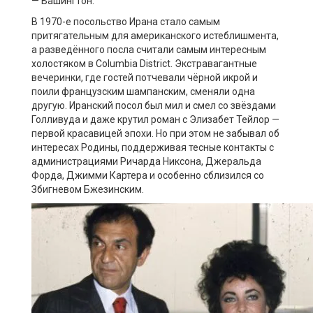
— Вашингтон.
В 1970-е посольство Ирана стало самым
притягательным для американского истеблишмента,
а разведённого посла считали самым интересным
холостяком в Columbia District. Экстравагантные
вечеринки, где гостей потчевали чёрной икрой и
поили французским шампанским, сменяли одна
другую. Иранский посол был мил и смел со звёздами
Голливуда и даже крутил роман с Элизабет Тейлор —
первой красавицей эпохи. Но при этом не забывал об
интересах Родины, поддерживая тесные контакты с
администрациями Ричарда Никсона, Джеральда
Форда, Джимми Картера и особенно сблизился со
Збигневом Бжезинским.