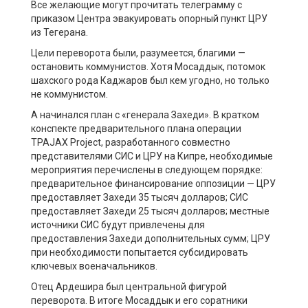
Все желающие могут прочитать телеграмму с
приказом Центра эвакуировать опорный пункт ЦРУ
из Тегерана.
Цели переворота были, разумеется, благими —
остановить коммунистов. Хотя Мосаддык, потомок
шахского рода Каджаров был кем угодно, но только
не коммунистом.
А начинался план с «генерала Захеди». В кратком
конспекте предварительного плана операции
TPAJAX Project, разработанного совместно
представителями СИС и ЦРУ на Кипре, необходимые
мероприятия перечислены в следующем порядке:
предварительное финансирование оппозиции — ЦРУ
предоставляет Захеди 35 тысяч долларов; СИС
предоставляет Захеди 25 тысяч долларов; местные
источники СИС будут привлечены для
предоставления Захеди дополнительных сумм; ЦРУ
при необходимости попытается субсидировать
ключевых военачальников.
Отец Ардешира был центральной фигурой
переворота. В итоге Мосаддык и его соратники