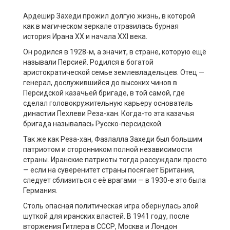
Ардешир Захеди прожил долгую жизнь, в которой
как в магическом зеркале отразилась бурная
история Ирана XX и начала XXI века.
Он родился в 1928-м, а значит, в стране, которую ещё
называли Персией. Родился в богатой
аристократической семье землевладельцев. Отец —
генерал, дослужившийся до высоких чинов в
Персидской казачьей бригаде, в той самой, где
сделал головокружительную карьеру основатель
династии Пехлеви Реза-хан. Когда-то эта казачья
бригада называлась Русско-персидской.
Так же как Реза-хан, Фазлалла Захеди был большим
патриотом и сторонником полной независимости
страны. Иранские патриоты тогда рассуждали просто
— если на суверенитет страны посягает Британия,
следует сблизиться с её врагами — в 1930-е это была
Германия.
Столь опасная политическая игра обернулась злой
шуткой для иранских властей. В 1941 году, после
вторжения Гитлера в СССР, Москва и Лондон