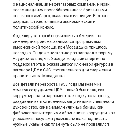
о национализации нефтегазовых компаний, и Иран,
после введения пролоббированного британцами
нефтяного эмбарго, оказался в изоляции. В стране
разразился жесточайший экономический и
политический кризис.
Ардеширу, который выучившись в Америке на
инженера-агронома, занимался программами
американской помощи, при Мосаддыке пришлось
несладко. Он даже несколько раз попадал в тюрьму.
Неудивительно, что Захеди-младший энергично
поддержал отца, оказавшегося ключевой фигурой в
заговоре ЦРУ и СИС, составленного для свержения
правительства Мосаддыка.
Все детали переворота 1953 года мы знаем из
отчётов сотрудников ЦРУ — какой был план, как
коррумпировали парламент, как подкупали прессу,
раздавали взятки военным, запугивали и улещивали
духовенство, как нанимали уличные банды, как
фабриковали интервью и обвинения в коррупции, как
угрозами и посулами уламывали шаха подписать
нужные указы и как план чуть было не провалился.