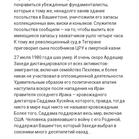
понравиться убеждённые фундаменталисты,
которые к тому же, ненадолго заняв здание
посольства в Вашингтоне, уничтожили его запасы
коллекционных вин, виски и коньяков. Служители
посольства сообщили — на то, чтобы вылить все
имеющиеся запасы у захватчиков ушло четыре часа.
К тому же революционный суд в Тегеране
приговорил сына пособников ЦРУ к смертной казни.
27 июля 1980 года шах умер. И очень скоро Ардешир
Захеди дистанцировался от всех активистов-
эмигрантов, включая семейство Пехлеви, и более
никак не участвовал в оппозиционной деятельности.
Удивительным образом его политическая апатия
наступила вскоре после нападения на Иран
правителя соседнего Ирака — кровожадного
диктатора Саддама Хусейна, которого, правда, тогда
никто в мире ещё никто не называл кровожадным.
Более того, Саддама поддержал весь мир, включая
США. Человека, развязавшего войну с его Родиной,
поддержал Вашингтон, который Захеди выбрал в
союзники много десятилетий назад…