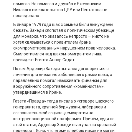
помогло. Не помогла и дружба с Бжезинским.
Никакого вмешательства ЦРУ или Пентагона не
последовало.
В январе 1979 года шах с семьёй были вынуждены
бежать. Захеди хлопотал о политическом убежище
для монарха, что оказалось непросто — никто не
хотел связываться с правителем Ирана,
скомпрометированным нарушением прав человека.
Смилостивился над шахом-эмигрантом лишь
президент Египта Анвар Садат.
Потом Ардешир Захеди пытался договориться о
лечении для внезапно заболевшего раком шаха, а
параллельно помогал изыскивать финансы для
вооружённого сопротивления «хомейнистам»,
утвердившимся в Иране.
Газета «Правда» тогда писала о «сговоре шахского
генералитета, крупной буржуазии, либералов и
соглашательской социал-демократии на
контрреволюционной платформе». Причём, судя по
этой статье, Ардешир Захеди выступал за кровавый
переворот. Ясно, что этому плейбою никак не могли