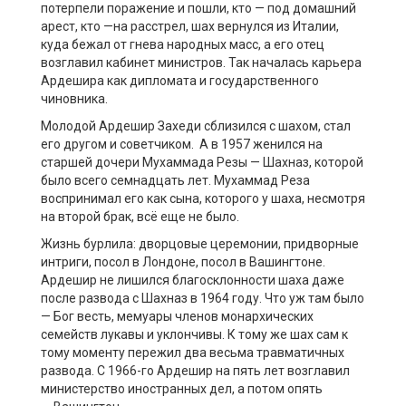
потерпели поражение и пошли, кто — под домашний
арест, кто —на расстрел, шах вернулся из Италии,
куда бежал от гнева народных масс, а его отец
возглавил кабинет министров. Так началась карьера
Ардешира как дипломата и государственного
чиновника.
Молодой Ардешир Захеди сблизился с шахом, стал
его другом и советчиком. А в 1957 женился на
старшей дочери Мухаммада Резы — Шахназ, которой
было всего семнадцать лет. Мухаммад Реза
воспринимал его как сына, которого у шаха, несмотря
на второй брак, всё еще не было.
Жизнь бурлила: дворцовые церемонии, придворные
интриги, посол в Лондоне, посол в Вашингтоне.
Ардешир не лишился благосклонности шаха даже
после развода с Шахназ в 1964 году. Что уж там было
— Бог весть, мемуары членов монархических
семейств лукавы и уклончивы. К тому же шах сам к
тому моменту пережил два весьма травматичных
развода. С 1966-го Ардешир на пять лет возглавил
министерство иностранных дел, а потом опять