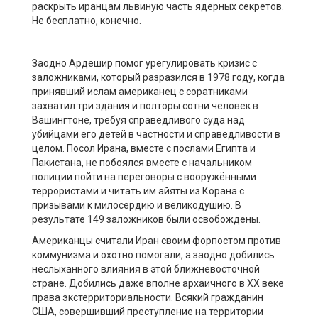
раскрыть иранцам львиную часть ядерных секретов.
Не бесплатно, конечно.
Заодно Ардешир помог урегулировать кризис с
заложниками, который разразился в 1978 году, когда
принявший ислам американец с соратниками
захватил три здания и полторы сотни человек в
Вашингтоне, требуя справедливого суда над
убийцами его детей в частности и справедливости в
целом. Посол Ирана, вместе с послами Египта и
Пакистана, не побоялся вместе с начальником
полиции пойти на переговоры с вооружёнными
террористами и читать им айяты из Корана с
призывами к милосердию и великодушию. В
результате 149 заложников были освобождены.
Американцы считали Иран своим форпостом против
коммунизма и охотно помогали, а заодно добились
неслыханного влияния в этой ближневосточной
стране. Добились даже вполне архаичного в ХХ веке
права экстерриториальности. Всякий гражданин
США, совершивший преступление на территории