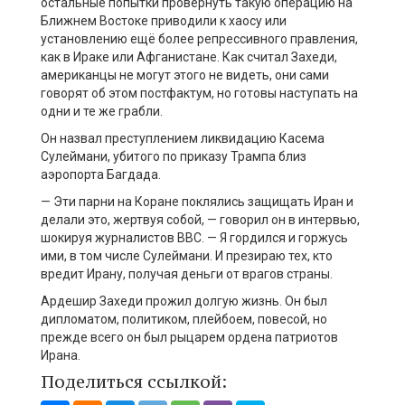
остальные попытки провернуть такую операцию на
Ближнем Востоке приводили к хаосу или
установлению ещё более репрессивного правления,
как в Ираке или Афганистане. Как считал Захеди,
американцы не могут этого не видеть, они сами
говорят об этом постфактум, но готовы наступать на
одни и те же грабли.
Он назвал преступлением ликвидацию Касема
Сулеймани, убитого по приказу Трампа близ
аэропорта Багдада.
— Эти парни на Коране поклялись защищать Иран и
делали это, жертвуя собой, — говорил он в интервью,
шокируя журналистов BBC. — Я гордился и горжусь
ими, в том числе Сулеймани. И презираю тех, кто
вредит Ирану, получая деньги от врагов страны.
Ардешир Захеди прожил долгую жизнь. Он был
дипломатом, политиком, плейбоем, повесой, но
прежде всего он был рыцарем ордена патриотов
Ирана.
Поделиться ссылкой: