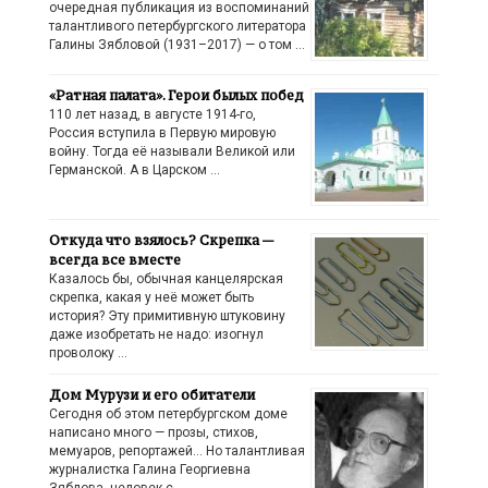
очередная публикация из воспоминаний
талантливого петербургского литератора
Галины Зябловой (1931–2017) — о том …
«Ратная палата». Герои былых побед
110 лет назад, в августе 1914-го,
Россия вступила в Первую мировую
войну. Тогда её называли Великой или
Германской. А в Царском …
Откуда что взялось? Скрепка —
всегда все вместе
Казалось бы, обычная канцелярская
скрепка, какая у неё может быть
история? Эту примитивную штуковину
даже изобретать не надо: изогнул
проволоку …
Дом Мурузи и его обитатели
Сегодня об этом петербургском доме
написано много — прозы, стихов,
мемуаров, репортажей… Но талантливая
журналистка Галина Георгиевна
Зяблова, человек с …