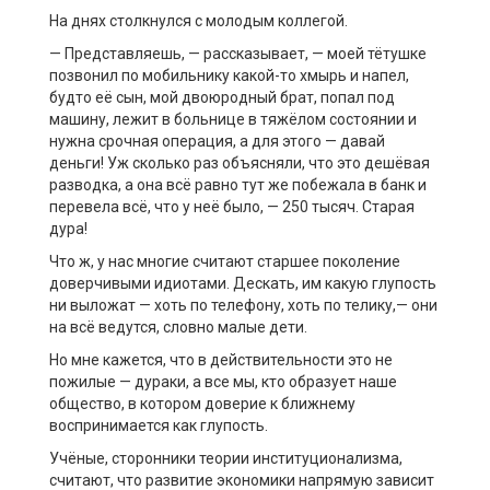
На днях столкнулся с молодым коллегой.
— Представляешь, — рассказывает, — моей тётушке
позвонил по мобильнику какой-то хмырь и напел,
будто её сын, мой двоюродный брат, попал под
машину, лежит в больнице в тяжёлом состоянии и
нужна срочная операция, а для этого — давай
деньги! Уж сколько раз объясняли, что это дешёвая
разводка, а она всё равно тут же побежала в банк и
перевела всё, что у неё было, — 250 тысяч. Старая
дура!
Что ж, у нас многие считают старшее поколение
доверчивыми идиотами. Дескать, им какую глупость
ни выложат — хоть по телефону, хоть по телику,— они
на всё ведутся, словно малые дети.
Но мне кажется, что в действительности это не
пожилые — дураки, а все мы, кто образует наше
общество, в котором доверие к ближнему
воспринимается как глупость.
Учёные, сторонники теории институционализма,
считают, что развитие экономики напрямую зависит