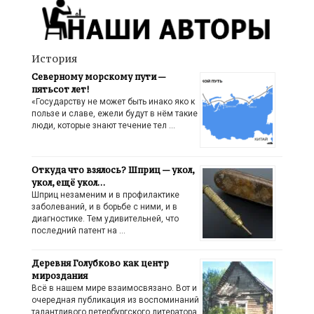
История
Северному морскому пути —
пятьсот лет!
«Государству не может быть инако яко к
пользе и славе, ежели будут в нём такие
люди, которые знают течение тел …
Откуда что взялось? Шприц — укол,
укол, ещё укол…
Шприц незаменим и в профилактике
заболеваний, и в борьбе с ними, и в
диагностике. Тем удивительней, что
последний патент на …
Деревня Голубково как центр
мироздания
Всё в нашем мире взаимосвязано. Вот и
очередная публикация из воспоминаний
талантливого петербургского литератора