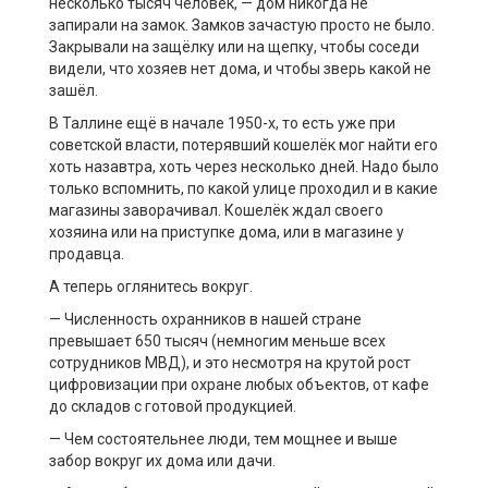
несколько тысяч человек, — дом никогда не
запирали на замок. Замков зачастую просто не было.
Закрывали на защёлку или на щепку, чтобы соседи
видели, что хозяев нет дома, и чтобы зверь какой не
зашёл.
В Таллине ещё в начале 1950-х, то есть уже при
советской власти, потерявший кошелёк мог найти его
хоть назавтра, хоть через несколько дней. Надо было
только вспомнить, по какой улице проходил и в какие
магазины заворачивал. Кошелёк ждал своего
хозяина или на приступке дома, или в магазине у
продавца.
А теперь оглянитесь вокруг.
— Численность охранников в нашей стране
превышает 650 тысяч (немногим меньше всех
сотрудников МВД), и это несмотря на крутой рост
цифровизации при охране любых объектов, от кафе
до складов с готовой продукцией.
— Чем состоятельнее люди, тем мощнее и выше
забор вокруг их дома или дачи.