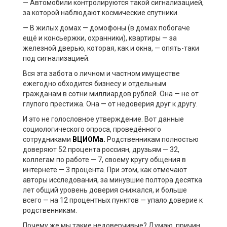
— Автомобили контролируются такой сигнализацией,
за которой наблюдают космические спутники.
— В жилых домах — домофоны (в домах побогаче
ещё и консьержки, охранники), квартиры — за
железной дверью, которая, как и окна, — опять-таки
под сигнализацией.
Вся эта забота о личном и частном имуществе
ежегодно обходится бизнесу и отдельным
гражданам в сотни миллиардов рублей. Она — не от
глупого престижа. Она — от недоверия друг к другу.
И это не голословное утверждение. Вот данные
социологического опроса, проведённого
сотрудниками
ВЦИОМа.
Родственникам полностью
доверяют 52 процента россиян, друзьям — 32,
коллегам по работе — 7, своему кругу общения в
интернете — 3 процента. При этом, как отмечают
авторы исследования, за минувшие полтора десятка
лет общий уровень доверия снижался, и больше
всего — на 12 процентных пунктов — упало доверие к
родственникам.
Почему же мы такие недоверчивые? Думаю, причин