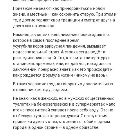
Приезжие не знают, как приноровиться к новой
жизни, а местные — как сохранить старую. При этом и
те, и другие теряют свои традиции и смотрят друг на
друга как на чужаков.
Наконец,
в-третьих
, непонимание происходящего,
которое в самое последнее время
усугубила коронавирусная пандемия, вызывает
подсознательный страх. А страх всегда ведёт к
разъединению людей. Тот, кто читал литературу о
сталинских временах, или, не дай Бог, находился в
заключении, прекрасно знает, как это происходит и
как рождается формула жизни «никому не верь».
В таких условиях трудно говорить о доверительных
отношениях между людьми.
Не знаю, как в женских, но в мужских общественных
туалетах на бензозаправках и в супермеркатах мало
кто из посетителей сливает после себя воду. Это не
от бескультурья, а от равнодушия. От отсутствия
привычки думать о тех, кто живёт с тобой в одном
городе, в одной стране — в одном обществе.