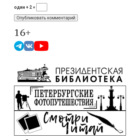
один + 2 =
16+