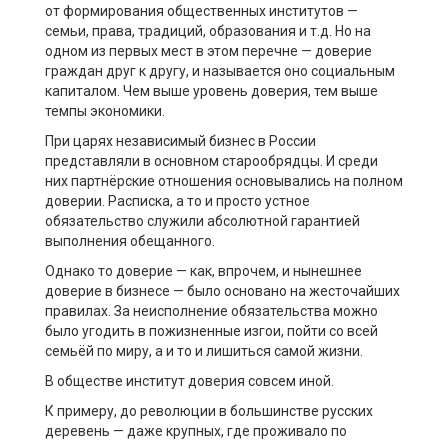
от формирования общественных институтов —
семьи, права, традиций, образования и т.д. Но на
одном из первых мест в этом перечне — доверие
граждан друг к другу, и называется оно социальным
капиталом. Чем выше уровень доверия, тем выше
темпы экономики.
При царях независимый бизнес в России
представляли в основном старообрядцы. И среди
них партнёрские отношения основывались на полном
доверии. Расписка, а то и просто устное
обязательство служили абсолютной гарантией
выполнения обещанного.
Однако то доверие — как, впрочем, и нынешнее
доверие в бизнесе — было основано на жесточайших
правилах. За неисполнение обязательства можно
было угодить в пожизненные изгои, пойти со всей
семьёй по миру, а и то и лишиться самой жизни.
В обществе институт доверия совсем иной.
К примеру, до революции в большинстве русских
деревень — даже крупных, где проживало по