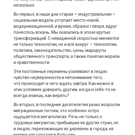
несколько.
Во-первых
, в наши дни старая — индустриальная —
социальная модель уступает место новой,
модернизационной, и время, образно говоря, вдруг
понеслось вскачь. Мы оказались в эпохе крутых
трансформаций. С невиданной скоростью меняются
не только технологии, но и всё вокруг — технологии,
политика, законодательство, цены, маршруты
общественного транспорта, а также понятия морали
и нравственности.
Эти постоянные перемены усиливают в людях
чувство неуверенности и непонимание того,
чтó происходит и чего ждать завтра. Как можно в
этих условиях доверять другим, когда и себе-то не
всегда знаешь, как верить?
Во-вторых
, в последние десятилетия резко возросли
миграционные потоки, что особенно остро
ощущается в мегаполисах. Речь не только о
трудовых мигрантах, прибывших из других стран, но
и людях, переезжающих из деревень в города, из
маленьких городов в большие.