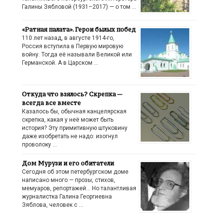
Галины Зябловой (1931–2017) — о том …
«Ратная палата». Герои былых побед
110 лет назад, в августе 1914-го,
Россия вступила в Первую мировую
войну. Тогда её называли Великой или
Германской. А в Царском …
Откуда что взялось? Скрепка —
всегда все вместе
Казалось бы, обычная канцелярская
скрепка, какая у неё может быть
история? Эту примитивную штуковину
даже изобретать не надо: изогнул
проволоку …
Дом Мурузи и его обитатели
Сегодня об этом петербургском доме
написано много — прозы, стихов,
мемуаров, репортажей… Но талантливая
журналистка Галина Георгиевна
Зяблова, человек с …