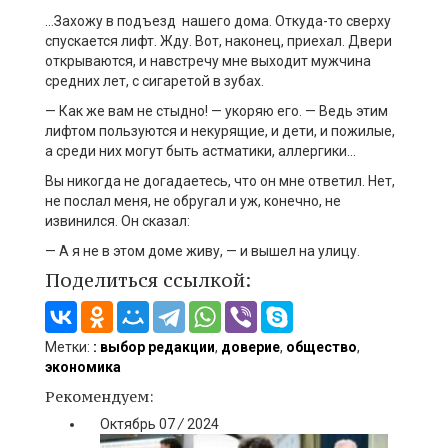
…Захожу в подъезд нашего дома. Откуда-то сверху
спускается лифт. Жду. Вот, наконец, приехал. Двери
открываются, и навстречу мне выходит мужчина
средних лет, с сигаретой в зубах.
— Как же вам не стыдно! — укоряю его. — Ведь этим
лифтом пользуются и некурящие, и дети, и пожилые,
а среди них могут быть астматики, аллергики…
Вы никогда не догадаетесь, что он мне ответил. Нет,
не послал меня, не обругал и уж, конечно, не
извинился. Он сказал:
— А я не в этом доме живу, — и вышел на улицу.
Поделиться ссылкой:
Метки:
: выбор редакции
,
доверие
,
общество
,
экономика
Рекомендуем:
Октябрь
07
/
2024