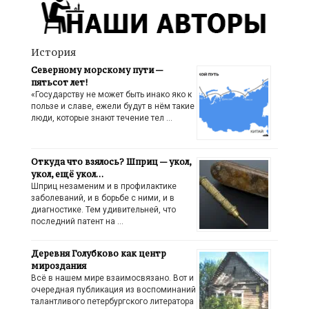
История
Северному морскому пути —
пятьсот лет!
«Государству не может быть инако яко к
пользе и славе, ежели будут в нём такие
люди, которые знают течение тел …
Откуда что взялось? Шприц — укол,
укол, ещё укол…
Шприц незаменим и в профилактике
заболеваний, и в борьбе с ними, и в
диагностике. Тем удивительней, что
последний патент на …
Деревня Голубково как центр
мироздания
Всё в нашем мире взаимосвязано. Вот и
очередная публикация из воспоминаний
талантливого петербургского литератора