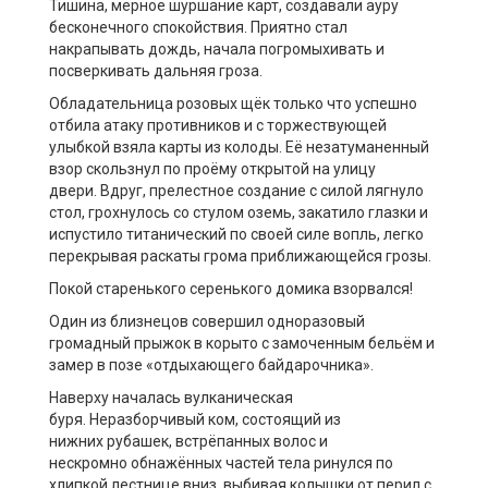
Тишина, мерное шуршание карт, создавали ауру
бесконечного спокойствия. Приятно стал
накрапывать дождь, начала погромыхивать и
посверкивать дальняя гроза.
Обладательница розовых щёк только что успешно
отбила атаку противников и с торжествующей
улыбкой взяла карты из колоды. Её незатуманенный
взор скользнул по проёму открытой на улицу
двери. Вдруг, прелестное создание с силой лягнуло
стол, грохнулось со стулом оземь, закатило глазки и
испустило титанический по своей силе вопль, легко
перекрывая раскаты грома приближающейся грозы.
Покой старенького серенького домика взорвался!
Один из близнецов совершил одноразовый
громадный прыжок в корыто с замоченным бельём и
замер в позе «отдыхающего байдарочника».
Наверху началась вулканическая
буря. Неразборчивый ком, состоящий из
нижних рубашек, встрёпанных волос и
нескромно обнажённых частей тела ринулся по
хлипкой лестнице вниз, выбивая колышки от перил с