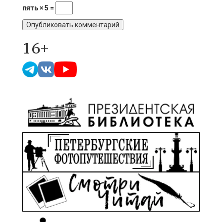
пять × 5 =
16+