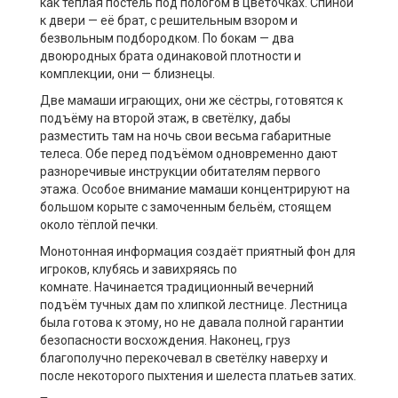
как тёплая постель под пологом в цветочках. Спиной
к двери — её брат, с решительным взором и
безвольным подбородком. По бокам — два
двоюродных брата одинаковой плотности и
комплекции, они — близнецы.
Две мамаши играющих, они же сёстры, готовятся к
подъёму на второй этаж, в светёлку, дабы
разместить там на ночь свои весьма габаритные
телеса. Обе перед подъёмом одновременно дают
разноречивые инструкции обитателям первого
этажа. Особое внимание мамаши концентрируют на
большом корыте с замоченным бельём, стоящем
около тёплой печки.
Монотонная информация создаёт приятный фон для
игроков, клубясь и завихряясь по
комнате. Начинается традиционный вечерний
подъём тучных дам по хлипкой лестнице. Лестница
была готова к этому, но не давала полной гарантии
безопасности восхождения. Наконец, груз
благополучно перекочевал в светёлку наверху и
после некоторого пыхтения и шелеста платьев затих.