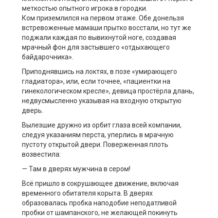
меткостью опытного игрока в городки.
Ком приземлился на первом этаже. Обе донельзя
встревоженные мамаши прытко восстали, но тут же
поджали каждая по вывихнутой ноге, создавая
мрачный фон для застывшего «отдыхающего
байдарочника».
Приподнявшись на локтях, в позе «умирающего
гладиатора», или, если точнее, «пациентки на
гинекологическом кресле», девица простёрла длань,
недвусмысленно указывая на входную открытую
дверь.
Вылезшие дружно из орбит глаза всей компании,
следуя указаниям перста, уперлись в мрачную
пустоту открытой двери. Поверженная плоть
возвестила:
— Там в дверях мужчина в сером!
Всё пришло в сокрушающее движение, включая
временного обитателя корыта. В дверях
образовалась пробка наподобие неподатливой
пробки от шампанского, не желающей покинуть