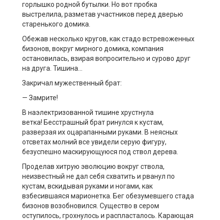
горлышко родной бутылки. Но вот пробка
выстрелила, разметав участников перед дверью
старенького домика.
Обежав несколько кругов, как стадо встревоженных
бизонов, вокруг мирного домика, компания
остановилась, взирая вопросительно и сурово друг
на друга. Тишина…
Закричал мужественный брат:
— Замрите!
В наэлектризованной тишине хрустнула
ветка! Бесстрашный брат ринулся к кустам,
разверзая их оцарапанными руками. В неясных
отсветах молний все увидели серую фигуру,
безуспешно маскирующуюся под ствол дерева.
Проделав хитрую эволюцию вокруг ствола,
неизвестный не дал себя схватить и рванул по
кустам, вскидывая руками и ногами, как
взбесившаяся марионетка. Бег обезумевшего стада
бизонов возобновился. Существо в сером
оступилось, грохнулось и распласталось. Карающая