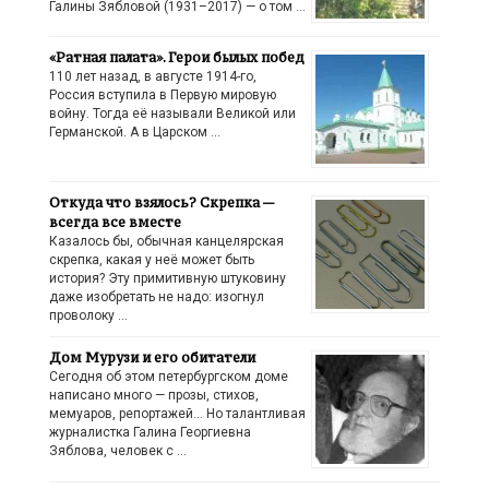
Галины Зябловой (1931–2017) — о том …
«Ратная палата». Герои былых побед
110 лет назад, в августе 1914-го,
Россия вступила в Первую мировую
войну. Тогда её называли Великой или
Германской. А в Царском …
Откуда что взялось? Скрепка —
всегда все вместе
Казалось бы, обычная канцелярская
скрепка, какая у неё может быть
история? Эту примитивную штуковину
даже изобретать не надо: изогнул
проволоку …
Дом Мурузи и его обитатели
Сегодня об этом петербургском доме
написано много — прозы, стихов,
мемуаров, репортажей… Но талантливая
журналистка Галина Георгиевна
Зяблова, человек с …