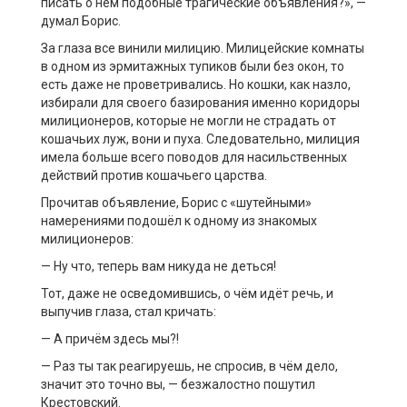
писать о нём подобные трагические объявления?», —
думал Борис.
За глаза все винили милицию. Милицейские комнаты
в одном из эрмитажных тупиков были без окон, то
есть даже не проветривались. Но кошки, как назло,
избирали для своего базирования именно коридоры
милиционеров, которые не могли не страдать от
кошачьих луж, вони и пуха. Следовательно, милиция
имела больше всего поводов для насильственных
действий против кошачьего царства.
Прочитав объявление, Борис с «шутейными»
намерениями подошёл к одному из знакомых
милиционеров:
— Ну что, теперь вам никуда не деться!
Тот, даже не осведомившись, о чём идёт речь, и
выпучив глаза, стал кричать:
— А причём здесь мы?!
— Раз ты так реагируешь, не спросив, в чём дело,
значит это точно вы, — безжалостно пошутил
Крестовский.