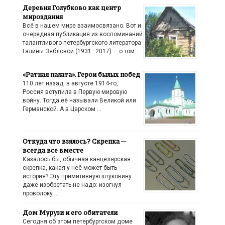
Деревня Голубково как центр
мироздания
Всё в нашем мире взаимосвязано. Вот и
очередная публикация из воспоминаний
талантливого петербургского литератора
Галины Зябловой (1931–2017) — о том …
«Ратная палата». Герои былых побед
110 лет назад, в августе 1914-го,
Россия вступила в Первую мировую
войну. Тогда её называли Великой или
Германской. А в Царском …
Откуда что взялось? Скрепка —
всегда все вместе
Казалось бы, обычная канцелярская
скрепка, какая у неё может быть
история? Эту примитивную штуковину
даже изобретать не надо: изогнул
проволоку …
Дом Мурузи и его обитатели
Сегодня об этом петербургском доме