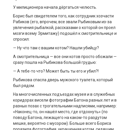
У милиционера начала дёргаться челюсть.
Борис был свидетелем того, как сотрудник хозчасти
Рабиков (его, впрочем, все звали Рыбиковым из-за
увлечения рыбалкой, рассказами о которой он проел
мозги всему Эрмитажу) подошёл к смотрительнице и
спросил:
— Ну что там с вашим котом? Нашли убийцу?
А смотрительница — все они котов просто обожали —
сразу пошла на Рыбикова большой грудью:
— А тебе-то что? Может быть ты его и убил?!
Рыбикова спасла дверь мужского туалета, который
был рядом.
На многочисленных подъездах музея и в служебных
коридорах висели фотографии Батона разных лет и в
разных позах с трогательными надписями, например:
«Наконец-то, он нашёл место, где отдохнуть» (по
поводу Батона, лежащего на каком-то раздутом
мешке, вероятно с мусором). Больше всего Бориса
поразила фотография, украшенная котом, сидящим