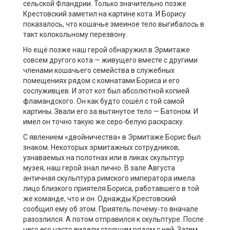
сельской Фландрии. Только значительно позже
Крестовский заметил на картине кота. И Борису
показалось, что кошачье змеиное тело выгибалось в
такт колокольному перезвону.
Но ещё позже наш герой обнаружил в Эрмитаже
совсем другого кота — живущего вместе с другими
членами кошачьего семейства в служебных
помещениях рядом с комнатами Бориса и его
сослуживцев. И этот кот был абсолютной копией
фламандского. Он как будто сошёл с той самой
картины. Звали его за вытянутое тело — Батоном. И
имел он точно такую же серо-белую раскраску.
C явлением «двойничества» в Эрмитаже Борис был
знаком. Некоторых эрмитажных сотрудников,
узнаваемых на полотнах или в ликах скульптур
музея, наш герой знал лично. В зале Августа
античная скульптура римского императора имела
лицо близкого приятеля Бориса, работавшего в той
же команде, что и он. Однажды Крестовский
сообщил ему об этом. Приятель почему-то вначале
разозлился. А потом отправился к скульптуре. После
чего его часто видели стоящим рядом с ней. Затем