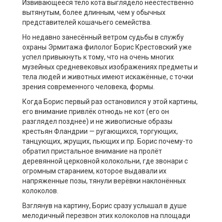
Извивающееся тело кота выглядело неестественно
вытянутым, более длинным, чем у обычных
представителей кошачьего семейства.
Но недавно занесённый ветром судьбы в службу
охраны Эрмитажа филолог Борис Крестовский уже
успел привыкнуть к тому, что на очень многих
музейных средневековых изображениях предметы и
тела людей и животных имеют искажённые, с точки
зрения современного человека, формы.
Когда Борис первый раз остановился у этой картины,
его внимание привлёк отнюдь не кот (его он
разглядел позднее) и не живописные образы
крестьян Фландрии — ругающихся, торгующих,
танцующих, жрущих, пьющих и пр. Борис почему-то
обратил пристальное внимание на пролёт
деревянной церковной колокольни, где звонари с
огромным старанием, которое выдавали их
напряженные позы, тянули верёвки наклонённых
колоколов.
Взглянув на картину, Борис сразу услышал в душе
мелодичный перезвон этих колоколов на площади