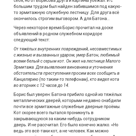
себя, но от Борисова друга и картины убежал. И с
большим трудом был найден забившимся под какую-
то эрмитажную служебную лестницу. Для друга всё
окончилось строгим выговором. А для Батона…
Через некоторое время Борис прочитал на доске
объявлений в родном служебном коридоре
следующий текст:
От тяжёлых внутренних повреждений, несовместимых
с жизнью и вызванны
х ударом, умер Батон, любимый
всеми белый с серым кот. Он жил на лестнице Малого
Эрмитажа. Для выявления виновника и уточнения
обстоятельств преступления просим всех сообщить в
Канцелярию (по таким-то телефонам), кто видел кота
во вторник с 12 часов до 14.
Борис был уверен: Батона прибило одной из тяжёлых
металлических дверей, которыми недавно снабдили
почти все эрмитажные служебные дверные проёмы.
Кот скорее всего пытался проникнуть в
закрывающуюся за каким-нибудь сотрудником
дверь. И не рассчитал. Его было конечно жалко. «Но
ведь это всё-таки кот, а не человек. Как можно