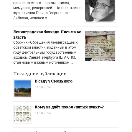
написано много — прозы, стихов,
мемуаров, репортажей… Но талантливая
журналистка Галина Георгиевна
Зяблова, человек с …
Ленинградская блокада. Письма во
власть
Сборник «Обращения ленинградцев к
советской власти», изданный в этом
году Центральным государственным
архивом Санкт-Петербурга (ЦГА СПб),
стал новым важным источником …
Последние публикации
В саду у Смольного
14.10.2024
Кому не даёт покоя «пятый пункт»?
11.10.2024