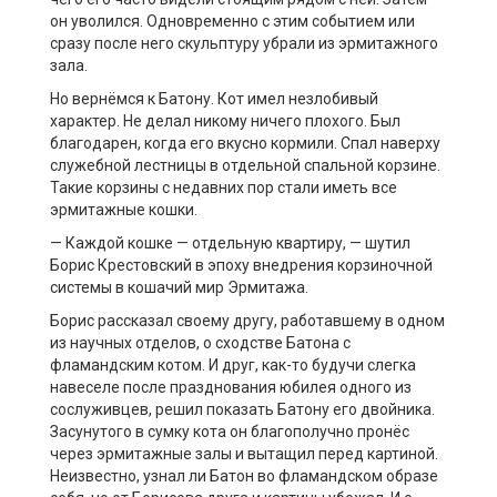
он уволился. Одновременно с этим событием или
сразу после него скульптуру убрали из эрмитажного
зала.
Но вернёмся к Батону. Кот имел незлобивый
характер. Не делал никому ничего плохого. Был
благодарен, когда его вкусно кормили. Спал наверху
служебной лестницы в отдельной спальной корзине.
Такие корзины с недавних пор стали иметь все
эрмитажные кошки.
— Каждой кошке — отдельную квартиру, — шутил
Борис Крестовский в эпоху внедрения корзиночной
системы в кошачий мир Эрмитажа.
Борис рассказал своему другу, работавшему в одном
из научных отделов, о сходстве Батона с
фламандским котом. И друг, как-то будучи слегка
навеселе после празднования юбилея одного из
сослуживцев, решил показать Батону его двойника.
Засунутого в сумку кота он благополучно пронёс
через эрмитажные залы и вытащил перед картиной.
Неизвестно, узнал ли Батон во фламандском образе